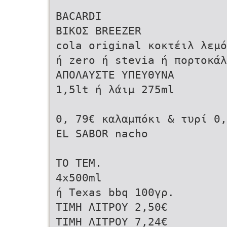
BACARDI
BIKOΣ BREEZER
cola original κοκτέιλ λεμό
ή zero ή stevia ή πορτοκά
ΑΠΟΛΑΥΣΤΕ ΥΠΕYΘΥΝΑ
1,5lt ή λάιμ 275ml
0, 79€ καλαμπόκι & τυρί 0,
EL SABOR nacho
ΤΟ ΤΕΜ.
4x500ml
ή Τexas bbq 100γρ.
ΤΙΜΗ ΛΙΤΡΟΥ 2,50€
ΤΙΜΗ ΛΙΤΡΟΥ 7,24€