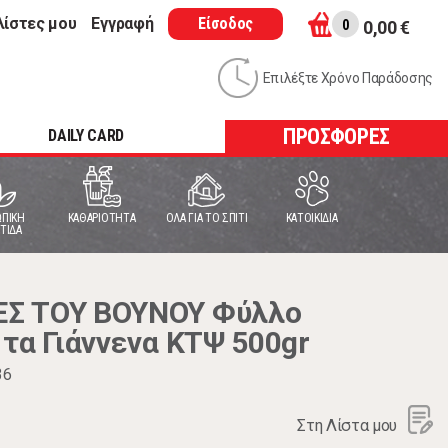
λίστες μου
Εγγραφή
Είσοδος
0
0,00 €
Επιλέξτε Χρόνο Παράδοσης
ΠΡΟΣΦΟΡΕΣ
DAILY CARD
ΠΙΚΗ
ΚΑΘΑΡΙΟΤΗΤΑ
ΟΛΑ ΓΙΑ ΤΟ ΣΠΙΤΙ
ΚΑΤΟΙΚΙΔΙΑ
ΤΙΔΑ
Σ ΤΟΥ ΒΟΥΝΟΥ Φύλλο
τα Γιάννενα ΚΤΨ 500gr
36
Στη Λίστα μου