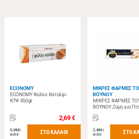
ECONOMY
ΜΙΚΡΕΣ ΦΑΡΜΕΣ Τ
ECONOMY Φύλλο Καταΐφι
ΒΟΥΝΟΥ
ΚΤΨ 450gr
ΜΙΚΡΕΣ ΦΑΡΜΕΣ ΤΟ
ΒΟΥΝΟΥ Ζύμη για Πί
400gr
2,69 €
5,98€/
2,48€/
ΣΤΟ ΚΑΛΑΘΙ
ΣΤΟ Κ
κιλό
κιλό