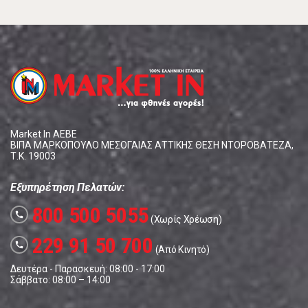
Market In ΑΕΒΕ
ΒΙΠΑ ΜΑΡΚΟΠΟΥΛΟ ΜΕΣΟΓΑΙΑΣ ΑΤΤΙΚΗΣ ΘΕΣΗ ΝΤΟΡΟΒΑΤΕΖΑ,
Τ.Κ. 19003
Εξυπηρέτηση Πελατών:
800 500 5055
call
(Χωρίς Χρέωση)
229 91 50 700
call
(Από Κινητό)
Δευτέρα - Παρασκευή: 08:00 - 17:00
Σάββατο: 08:00 – 14:00