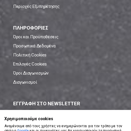
Περιοχές Εξυπηρέτησης
ΠΛΗΡΟΦΟΡΙΕΣ
Όροι και Προϋποθέσεις
Προσωπικά Δεδομένα
Πολιτική Cookies
Επιλογές Cookies
Όροι Διαγωνισμών
Διαγωνισμοί
ΕΓΓΡΑΦΗ ΣΤΟ NEWSLETTER
Μάθε πρώτος όλες τις νέες προσφορές!
Χρησιμοποιούμε cookies
Αναμένουμε από τους χρήστες να ενημερώνονται για τον τρόπο με τον
οποίο η
Google
και οι συνεργάτες μας θα χρησιμοποιούν τα προσωπικά