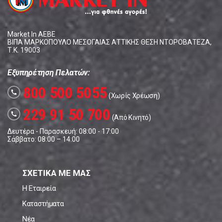
Market In ΑΕΒΕ
ΒΙΠΑ ΜΑΡΚΟΠΟΥΛΟ ΜΕΣΟΓΑΙΑΣ ΑΤΤΙΚΗΣ ΘΕΣΗ ΝΤΟΡΟΒΑΤΕΖΑ,
Τ.Κ. 19003
Εξυπηρέτηση Πελατών:
800 500 5055
call
(Χωρίς Χρέωση)
229 91 50 700
call
(Από Κινητό)
Δευτέρα - Παρασκευή: 08:00 - 17:00
Σάββατο: 08:00 – 14:00
ΣΧΕΤΙΚΑ ΜΕ ΜΑΣ
Η Εταιρεία
Καταστήματα
Νέα