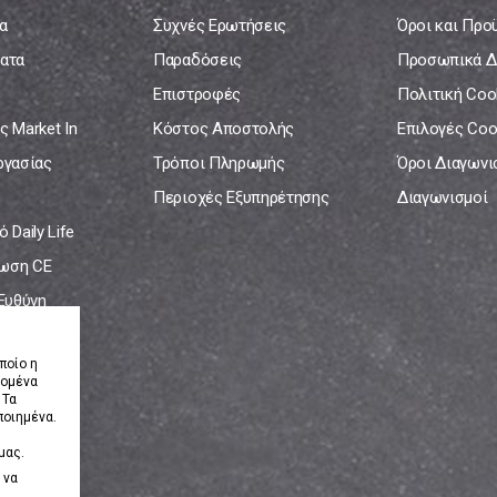
α
Συχνές Ερωτήσεις
Όροι και Προ
ατα
Παραδόσεις
Προσωπικά Δ
Επιστροφές
Πολιτική Coo
ς Market In
Κόστος Αποστολής
Επιλογές Coo
ργασίας
Τρόποι Πληρωμής
Όροι Διαγων
Περιοχές Εξυπηρέτησης
Διαγωνισμοί
 Daily Life
ωση CE
 Ευθύνη
νία
ποίο η
δομένα
 Τα
ποιημένα.
μας.
 να