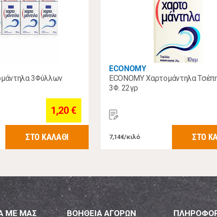
ECONOMY
μάντηλα 3Φύλλων
ECONOMY Χαρτομάντηλα Τσέπη
3Φ. 22γρ
1,20 €
ΣΤΟ ΚΑΛΑΘΙ
ΣΤΟ Κ
7,14€/κιλό
Α ΜΕ ΜΑΣ
ΒΟΗΘΕΙΑ ΑΓΟΡΩΝ
ΠΛΗΡΟΦΟΡ