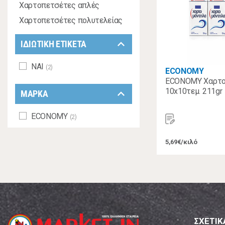
Χαρτοπετσέτες απλές
Χαρτοπετσέτες πολυτελείας
keyboard_arrow_down
ΙΔΙΩΤΙΚΗ ΕΤΙΚΕΤΑ
ΝΑΙ
(2)
ECONOMY
ECONOMY Χαρτο
10x10τεμ. 211gr
keyboard_arrow_down
ΜΑΡΚΑ
ECONOMY
(2)
5,69€/κιλό
ΣΧΕΤΙΚ