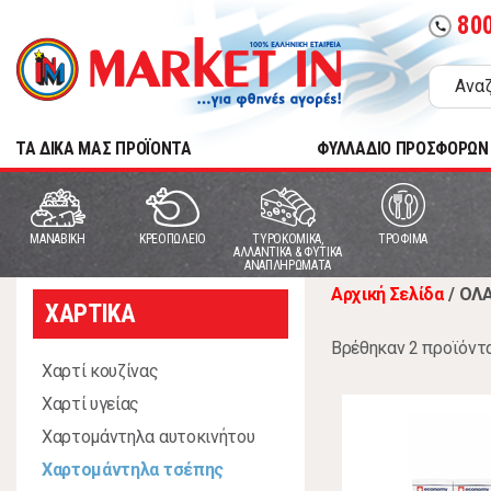
80
call
TA ΔΙΚΑ ΜΑΣ ΠΡΟΪΟΝΤΑ
ΦΥΛΛΑΔΙΟ ΠΡΟΣΦΟΡΩΝ
MANABIKH
ΚΡΕΟΠΩΛΕΙΟ
ΤΥΡΟΚΟΜΙΚΑ,
ΤΡΟΦΙΜΑ
ΑΛΛΑΝΤΙΚΑ & ΦΥΤΙΚΑ
ΑΝΑΠΛΗΡΩΜΑΤΑ
Αρχική Σελίδα
/
ΟΛΑ
ΧΑΡΤΙΚΑ
Βρέθηκαν 2 προϊόντ
Χαρτί κουζίνας
Χαρτί υγείας
Χαρτομάντηλα αυτοκινήτου
Χαρτομάντηλα τσέπης