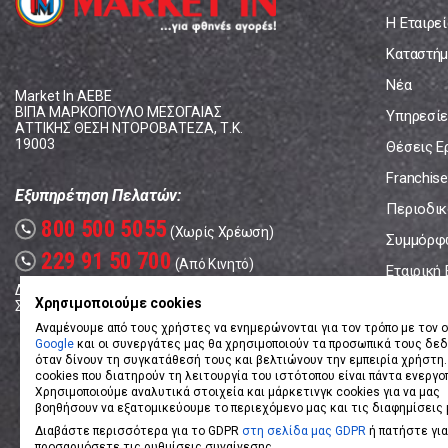
Η Εταιρεί
Καταστήμ
Νέα
Market In ΑΕΒΕ
ΒΙΠΑ ΜΑΡΚΟΠΟΥΛΟ ΜΕΣΟΓΑΙΑΣ
Υπηρεσίε
ΑΤΤΙΚΗΣ ΘΕΣΗ ΝΤΟΡΟΒΑΤΕΖΑ, Τ.Κ.
19003
Θέσεις Ε
Franchise
Εξυπηρέτηση Πελατών:
Περιοδικό
800 500 5055
call
(Χωρίς Χρέωση)
Συμμόρφ
229 91 50 700
call
(Από Κινητό)
Εταιρική
Δευτέρα - Παρασκευή: 08:00 - 17:00
Επικοινω
Χρησιμοποιούμε cookies
Σάββατο: 08:00 – 14:00
Αναμένουμε από τους χρήστες να ενημερώνονται για τον τρόπο με τον ο
Google
και οι συνεργάτες μας θα χρησιμοποιούν τα προσωπικά τους δε
όταν δίνουν τη συγκατάθεσή τους και βελτιώνουν την εμπειρία χρήστη.
cookies που διατηρούν τη λειτουργία του ιστότοπου είναι πάντα ενεργο
Χρησιμοποιούμε αναλυτικά στοιχεία και μάρκετινγκ cookies για να μας
βοηθήσουν να εξατομικεύουμε το περιεχόμενο μας και τις διαφημίσεις 
Διαβάστε περισσότερα για το GDPR
στη σελίδα μας GDPR
ή πατήστε για
προσαρμόσετε τις ρυθμίσεις συναίνεσης.