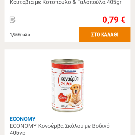
Κουτάβια με Κοτόπουλο & Γαλοπούλα 405gr
0,79 €
ΣΤΟ ΚΑΛΑΘΙ
1,95€/κιλό
ECONOMY
ECONOMY Κονσέρβα Σκύλου με Βοδινό
405γρ