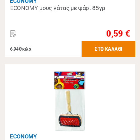
ECONOMY
ECONOMY μους γάτας με ψάρι 85γρ
0,59 €
ΣΤΟ ΚΑΛΑΘΙ
6,94€/κιλό
ECONOMY