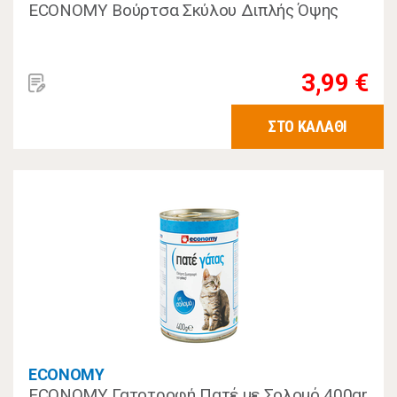
ECONOMY Βούρτσα Σκύλου Διπλής Όψης
3,99 €
ΣΤΟ ΚΑΛΑΘΙ
ECONOMY
ECONOMY Γατοτροφή Πατέ με Σολομό 400gr