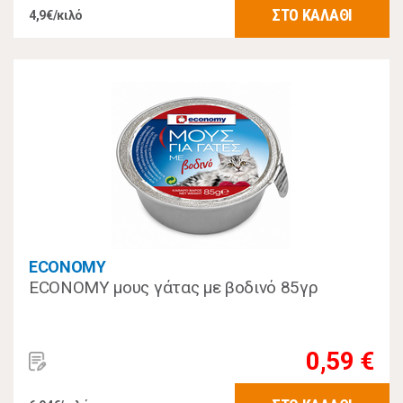
ΣΤΟ ΚΑΛΑΘΙ
4,9€/κιλό
ECONOMY
ECONOMY μους γάτας με βοδινό 85γρ
0,59 €