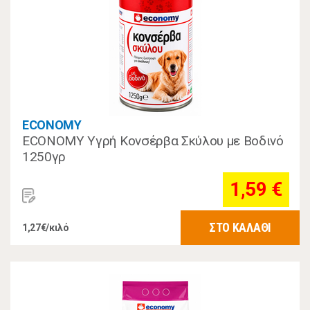
ECONOMY
ECONOMY Υγρή Κονσέρβα Σκύλου με Βοδινό
1250γρ
1,59 €
ΣΤΟ ΚΑΛΑΘΙ
1,27€/κιλό