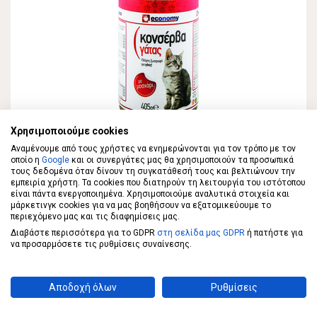
ECONOMY
Χρησιμοποιούμε cookies
ECONOMY Υγρή Γατοτροφή με Μοσχάρι
Αναμένουμε από τους χρήστες να ενημερώνονται για τον τρόπο με τον
οποίο η
405gr
Google
και οι συνεργάτες μας θα χρησιμοποιούν τα προσωπικά
τους δεδομένα όταν δίνουν τη συγκατάθεσή τους και βελτιώνουν την
εμπειρία χρήστη. Τα cookies που διατηρούν τη λειτουργία του ιστότοπου
είναι πάντα ενεργοποιημένα. Χρησιμοποιούμε αναλυτικά στοιχεία και
0,79 €
μάρκετινγκ cookies για να μας βοηθήσουν να εξατομικεύουμε το
περιεχόμενο μας και τις διαφημίσεις μας.
Διαβάστε περισσότερα για το GDPR
στη σελίδα μας GDPR
ή πατήστε για
ΣΤΟ ΚΑΛΑΘΙ
1,95€/κιλό
να προσαρμόσετε τις ρυθμίσεις συναίνεσης.
Αποδοχή όλων
Ρυθμίσεις