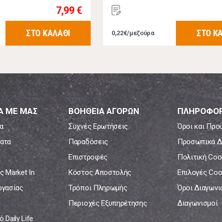
7,99 €
ΣΤΟ ΚΑΛΑΘΙ
ΣΤΟ Κ
0,22€/μεζούρα
Α ΜΕ ΜΑΣ
ΒΟΗΘΕΙΑ ΑΓΟΡΩΝ
ΠΛΗΡΟΦΟΡ
α
Συχνές Ερωτήσεις
Όροι και Προ
ατα
Παραδόσεις
Προσωπικά Δ
Επιστροφές
Πολιτική Coo
ς Market In
Κόστος Αποστολής
Επιλογές Coo
ργασίας
Τρόποι Πληρωμής
Όροι Διαγων
Περιοχές Εξυπηρέτησης
Διαγωνισμοί
 Daily Life