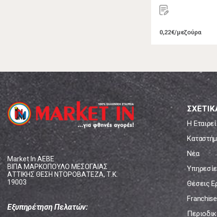
0,22€/μεζούρα
ΣΧΕΤΙΚ
Η Εταιρεί
Καταστήμ
Νέα
Market In ΑΕΒΕ
ΒΙΠΑ ΜΑΡΚΟΠΟΥΛΟ ΜΕΣΟΓΑΙΑΣ
Υπηρεσίε
ΑΤΤΙΚΗΣ ΘΕΣΗ ΝΤΟΡΟΒΑΤΕΖΑ, Τ.Κ.
19003
Θέσεις Ε
Franchise
Εξυπηρέτηση Πελατών:
Περιοδικό