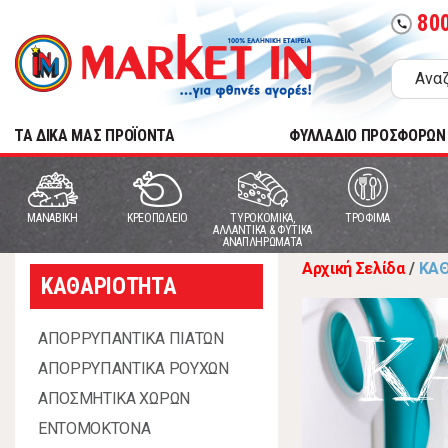
80
call
TA ΔΙΚΑ ΜΑΣ ΠΡΟΪΟΝΤΑ
ΦΥΛΛΑΔΙΟ ΠΡΟΣΦΟΡΩΝ
MANABIKH
ΚΡΕΟΠΩΛΕΙΟ
ΤΥΡΟΚΟΜΙΚΑ,
ΤΡΟΦΙΜΑ
ΑΛΛΑΝΤΙΚΑ & ΦΥΤΙΚΑ
ΑΝΑΠΛΗΡΩΜΑΤΑ
Αρχική Σελίδα
/
ΚΑ
ΚΑΘΑΡΙΟΤΗΤΑ
Κ
ΑΠΟΡΡΥΠΑΝΤΙΚΑ ΠΙΑΤΩΝ
ΑΠΟΡΡΥΠΑΝΤΙΚΑ ΡΟΥΧΩΝ
ΑΠΟΣΜΗΤΙΚΑ ΧΩΡΩΝ
ΕΝΤΟΜΟΚΤΟΝΑ