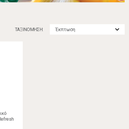
ΤΑΞΙΝOΜΗΣΗ:
ικό
Refresh