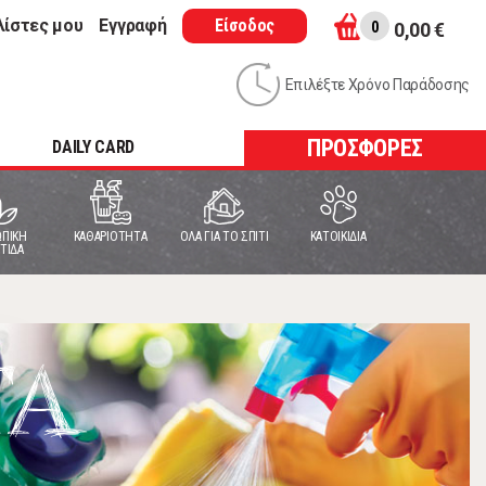
λίστες μου
Εγγραφή
Είσοδος
0
0,00 €
Επιλέξτε Χρόνο Παράδοσης
ΠΡΟΣΦΟΡΕΣ
DAILY CARD
ΠΙΚΗ
ΚΑΘΑΡΙΟΤΗΤΑ
ΟΛΑ ΓΙΑ ΤΟ ΣΠΙΤΙ
ΚΑΤΟΙΚΙΔΙΑ
ΤΙΔΑ
ΤΑ