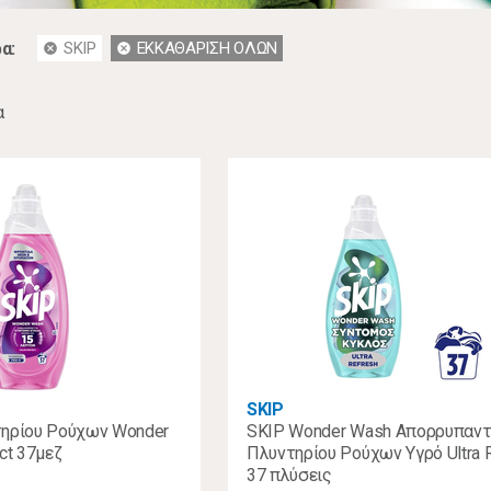
α:
SKIP
ΕΚΚΑΘΑΡΙΣΗ ΟΛΩΝ
cancel
cancel
α
SKIP
τηρίου Ρούχων Wonder
SKIP Wonder Wash Απορρυπαντ
ct 37μεζ
Πλυντηρίου Ρούχων Υγρό Ultra 
37 πλύσεις