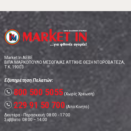
Market In ΑΕΒΕ
ΒΙΠΑ ΜΑΡΚΟΠΟΥΛΟ ΜΕΣΟΓΑΙΑΣ ΑΤΤΙΚΗΣ ΘΕΣΗ ΝΤΟΡΟΒΑΤΕΖΑ,
Τ.Κ. 19003
Εξυπηρέτηση Πελατών:
800 500 5055
call
(Χωρίς Χρέωση)
229 91 50 700
call
(Από Κινητό)
Δευτέρα - Παρασκευή: 08:00 - 17:00
Σάββατο: 08:00 – 14:00