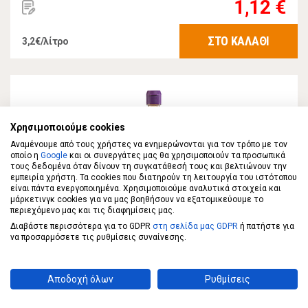
1,12 €
ΣΤΟ ΚΑΛΑΘΙ
3,2€/λίτρο
Χρησιμοποιούμε cookies
Αναμένουμε από τους χρήστες να ενημερώνονται για τον τρόπο με τον
οποίο η
Google
και οι συνεργάτες μας θα χρησιμοποιούν τα προσωπικά
τους δεδομένα όταν δίνουν τη συγκατάθεσή τους και βελτιώνουν την
εμπειρία χρήστη. Τα cookies που διατηρούν τη λειτουργία του ιστότοπου
είναι πάντα ενεργοποιημένα. Χρησιμοποιούμε αναλυτικά στοιχεία και
μάρκετινγκ cookies για να μας βοηθήσουν να εξατομικεύουμε το
περιεχόμενο μας και τις διαφημίσεις μας.
Διαβάστε περισσότερα για το GDPR
στη σελίδα μας GDPR
ή πατήστε για
ΤΟΠ
να προσαρμόσετε τις ρυθμίσεις συναίνεσης.
ΤΟΠ Ξίδι από 100% Κρασί 350ml
Αποδοχή όλων
Ρυθμίσεις
0,98 €