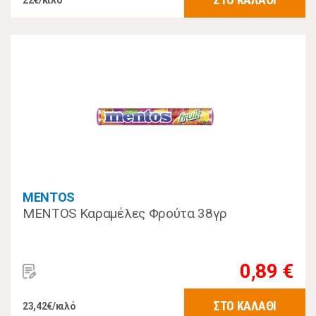
22€/κιλό
MENTOS
MENTOS Καραμέλες Φρούτα 38γρ
0,89 €
ΣΤΟ ΚΑΛΑΘΙ
23,42€/κιλό