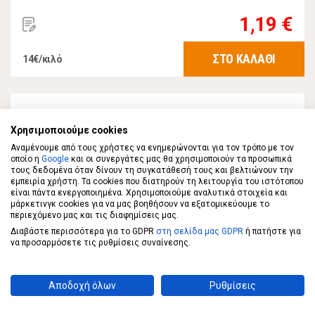
1,19 €
ΣΤΟ ΚΑΛΑΘΙ
14€/κιλό
Χρησιμοποιούμε cookies
Αναμένουμε από τους χρήστες να ενημερώνονται για τον τρόπο με τον
οποίο η
Google
και οι συνεργάτες μας θα χρησιμοποιούν τα προσωπικά
τους δεδομένα όταν δίνουν τη συγκατάθεσή τους και βελτιώνουν την
εμπειρία χρήστη. Τα cookies που διατηρούν τη λειτουργία του ιστότοπου
είναι πάντα ενεργοποιημένα. Χρησιμοποιούμε αναλυτικά στοιχεία και
μάρκετινγκ cookies για να μας βοηθήσουν να εξατομικεύουμε το
περιεχόμενο μας και τις διαφημίσεις μας.
Διαβάστε περισσότερα για το GDPR
στη σελίδα μας GDPR
ή πατήστε για
να προσαρμόσετε τις ρυθμίσεις συναίνεσης.
HARIBO
HARIBO Ζελίνια Mix Fizz 100γρ
Αποδοχή όλων
Ρυθμίσεις