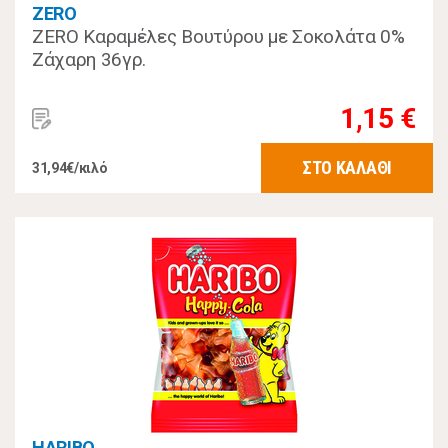
ZERO
ZERO Καραμέλες Βουτύρου με Σοκολάτα 0%
Zάχαρη 36γρ.
1,15 €
ΣΤΟ ΚΑΛΑΘΙ
31,94€/κιλό
HARIBO