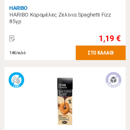
HARIBO
HARIBO Καραμέλες Ζελίνια Spaghetti Fizz
85γρ
1,19 €
ΣΤΟ ΚΑΛΑΘΙ
14€/κιλό