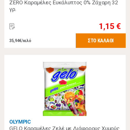
ZERO Καραμέλες Ευκάλυπτος 0% Zάχαρη 32
γρ.
1,15 €
ΣΤΟ ΚΑΛΑΘΙ
35,94€/κιλό
OLYMPIC
GELO Καραμέλες Ζελέ με Διάφορους Χυμούς