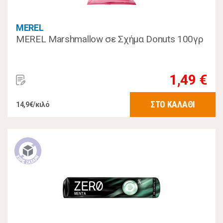
MEREL
MEREL Marshmallow σε Σχήμα Donuts 100γρ
1,49 €
ΣΤΟ ΚΑΛΑΘΙ
14,9€/κιλό