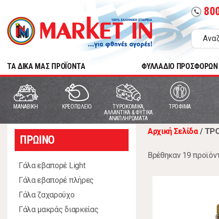
80
call
TA ΔΙΚΑ ΜΑΣ ΠΡΟΪΟΝΤΑ
ΦΥΛΛΑΔΙΟ ΠΡΟΣΦΟΡΩΝ
MANABIKH
ΚΡΕΟΠΩΛΕΙΟ
ΤΥΡΟΚΟΜΙΚΑ,
ΤΡΟΦΙΜΑ
ΑΛΛΑΝΤΙΚΑ & ΦΥΤΙΚΑ
ΑΝΑΠΛΗΡΩΜΑΤΑ
Αρχική Σελίδα
/
ΤΡ
ΠΡΩΙΝΟ
Βρέθηκαν 19 προϊόν
Γάλα εβαπορέ Light
Γάλα εβαπορέ πλήρες
Γάλα ζαχαρούχο
Γάλα μακράς διαρκείας