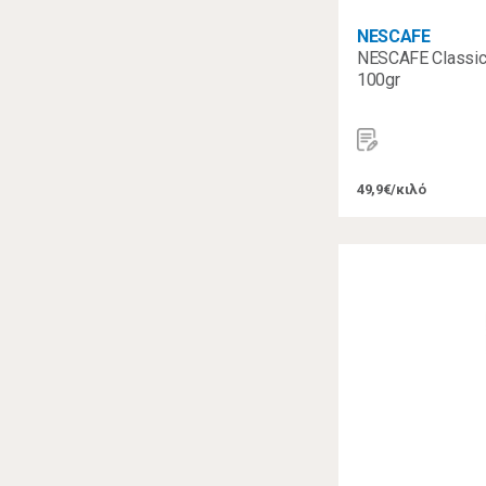
NESCAFE
NESCAFE Classic
100gr
49,9€/κιλό