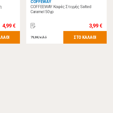
COFFEWAY
η
COFFEEWAY Καφές Στιγμής Salted
Caramel 50γρ
4,99 €
3,99 €
ΑΛΑΘΙ
ΣΤΟ ΚΑΛΑΘΙ
79,8€/κιλό