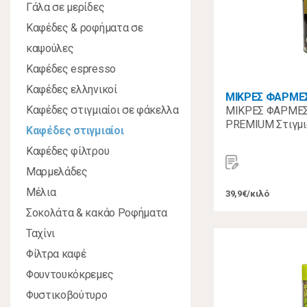
Γάλα σε μερίδες
Καφέδες & ροφήματα σε
καψούλες
Καφέδες espresso
Καφέδες ελληνικοί
ΜΙΚΡΕΣ ΦΑΡΜΕ
Καφέδες στιγμιαίοι σε φάκελλα
ΜΙΚΡΕΣ ΦΑΡΜΕΣ
PREMIUM Στιγμι
Καφέδες στιγμιαίοι
Καφέδες φίλτρου
Μαρμελάδες
Μέλια
39,9€/κιλό
Σοκολάτα & κακάο Ροφήματα
Ταχίνι
Φίλτρα καφέ
Φουντουκόκρεμες
Φυστικοβούτυρο