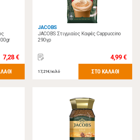
JACOBS
ος
JACOBS Στιγμιαίος Καφές Cappuccino
100gr
290γρ
7,28 €
4,99 €
ΑΛΑΘΙ
ΣΤΟ ΚΑΛΑΘΙ
17,21€/κιλό