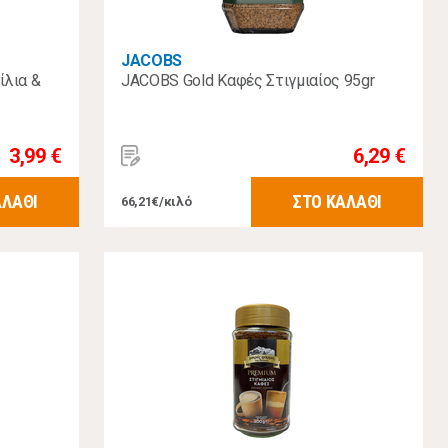
JACOBS
ίλια &
JACOBS Gold Καφές Στιγμιαίος 95gr
3,99 €
6,29 €
ΑΛΑΘΙ
ΣΤΟ ΚΑΛΑΘΙ
66,21€/κιλό