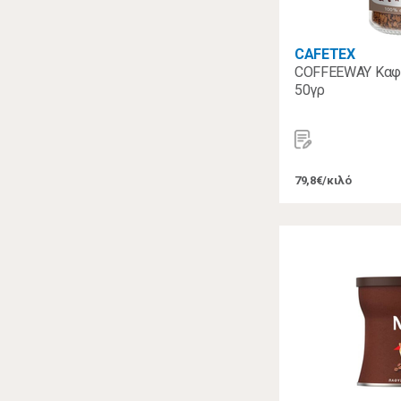
CAFETEX
COFFEEWAY Καφέ
50γρ
79,8€/κιλό