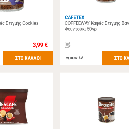
CAFETEX
ς Στιγμής Cookies
COFFEEWAY Καφές Στιγμής Βαν
Φουντούκι 50γρ
3,99 €
ΣΤΟ ΚΑΛΑΘΙ
ΣΤΟ Κ
79,8€/κιλό