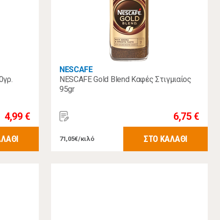
NESCAFE
0γρ.
NESCAFE Gold Blend Καφές Στιγμιαίος
95gr
4,99 €
6,75 €
ΑΛΑΘΙ
ΣΤΟ ΚΑΛΑΘΙ
71,05€/κιλό