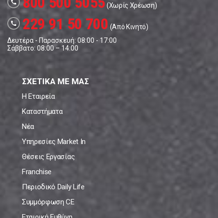
800 500 5055
call
(Χωρίς Χρέωση)
229 91 50 700
call
(Από Κινητό)
Δευτέρα - Παρασκευή: 08:00 - 17:00
Σάββατο: 08:00 – 14:00
ΣΧΕΤΙΚΑ ΜΕ ΜΑΣ
Η Εταιρεία
Καταστήματα
Νέα
Υπηρεσίες Market In
Θέσεις Εργασίας
Franchise
Περιοδικό Daily Life
Συμμόρφωση CE
Εταιρική Ευθύνη