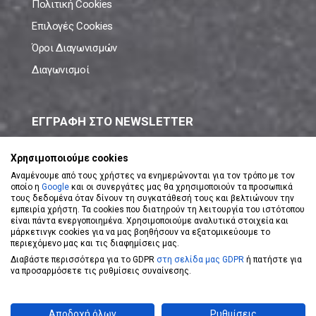
Πολιτική Cookies
Επιλογές Cookies
Όροι Διαγωνισμών
Διαγωνισμοί
ΕΓΓΡΑΦΗ ΣΤΟ NEWSLETTER
Μάθε πρώτος όλες τις νέες προσφορές!
Χρησιμοποιούμε cookies
Αναμένουμε από τους χρήστες να ενημερώνονται για τον τρόπο με τον
οποίο η
Google
και οι συνεργάτες μας θα χρησιμοποιούν τα προσωπικά
τους δεδομένα όταν δίνουν τη συγκατάθεσή τους και βελτιώνουν την
εμπειρία χρήστη. Τα cookies που διατηρούν τη λειτουργία του ιστότοπου
είναι πάντα ενεργοποιημένα. Χρησιμοποιούμε αναλυτικά στοιχεία και
ΕΓΓΡΑΦΗ ΣΤΟ NEWSLETTER
μάρκετινγκ cookies για να μας βοηθήσουν να εξατομικεύουμε το
περιεχόμενο μας και τις διαφημίσεις μας.
Διαβάστε περισσότερα για το GDPR
στη σελίδα μας GDPR
ή πατήστε για
Αποδέχομαι τους
Όρους Χρήσης
να προσαρμόσετε τις ρυθμίσεις συναίνεσης.
Powered by
eShopKey
Designed by
Koolmetrix
Αποδοχή όλων
Ρυθμίσεις