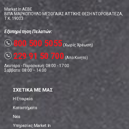
Market In ΑΕΒΕ
ΒΙΠΑ ΜΑΡΚΟΠΟΥΛΟ ΜΕΣΟΓΑΙΑΣ ΑΤΤΙΚΗΣ ΘΕΣΗ ΝΤΟΡΟΒΑΤΕΖΑ,
Τ.Κ. 19003
Εξυπηρέτηση Πελατών:
800 500 5055
call
(Χωρίς Χρέωση)
229 91 50 700
call
(Από Κινητό)
Δευτέρα - Παρασκευή: 08:00 - 17:00
Σάββατο: 08:00 – 14:00
ΣΧΕΤΙΚΑ ΜΕ ΜΑΣ
Η Εταιρεία
Καταστήματα
Νέα
Υπηρεσίες Market In