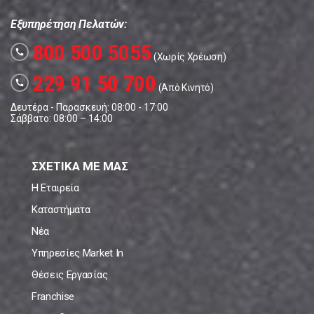
Εξυπηρέτηση Πελατών:
800 500 5055
call
(Χωρίς Χρέωση)
229 91 50 700
call
(Από Κινητό)
Δευτέρα - Παρασκευή: 08:00 - 17:00
Σάββατο: 08:00 – 14:00
ΣΧΕΤΙΚΑ ΜΕ ΜΑΣ
Η Εταιρεία
Καταστήματα
Νέα
Υπηρεσίες Market In
Θέσεις Εργασίας
Franchise