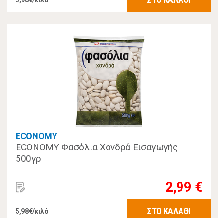
3,98€/κιλό
ECONOMY
ECONOMY Φασόλια Χονδρά Εισαγωγής
500γρ
2,99 €
ΣΤΟ ΚΑΛΑΘΙ
5,98€/κιλό