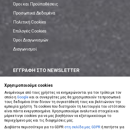
Όροι και Προϋποθέσεις
Προσωπικά Δεδομένα
Πολιτική Cookies
Επιλογές Cookies
Όροι Διαγωνισμών
Διαγωνισμοί
ΕΓΓΡΑΦΗ ΣΤΟ NEWSLETTER
Μάθε πρώτος όλες τις νέες προσφορές!
Χρησιμοποιούμε cookies
Αναμένουμε από τους χρήστες να ενημερώνονται για τον τρόπο με τον
οποίο η
Google
και οι συνεργάτες μας θα χρησιμοποιούν τα προσωπικά
τους δεδομένα όταν δίνουν τη συγκατάθεσή τους και βελτιώνουν την
εμπειρία χρήστη. Τα cookies που διατηρούν τη λειτουργία του ιστότοπου
είναι πάντα ενεργοποιημένα. Χρησιμοποιούμε αναλυτικά στοιχεία και
ΕΓΓΡΑΦΗ ΣΤΟ NEWSLETTER
μάρκετινγκ cookies για να μας βοηθήσουν να εξατομικεύουμε το
περιεχόμενο μας και τις διαφημίσεις μας.
Διαβάστε περισσότερα για το GDPR
στη σελίδα μας GDPR
ή πατήστε για
Αποδέχομαι τους
Όρους Χρήσης