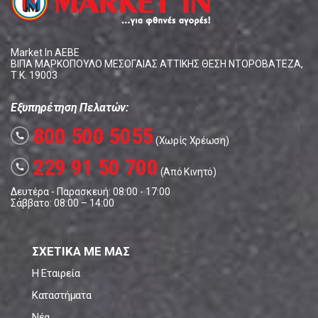
Market In ΑΕΒΕ
ΒΙΠΑ ΜΑΡΚΟΠΟΥΛΟ ΜΕΣΟΓΑΙΑΣ ΑΤΤΙΚΗΣ ΘΕΣΗ ΝΤΟΡΟΒΑΤΕΖΑ,
Τ.Κ. 19003
Εξυπηρέτηση Πελατών:
800 500 5055
call
(Χωρίς Χρέωση)
229 91 50 700
call
(Από Κινητό)
Δευτέρα - Παρασκευή: 08:00 - 17:00
Σάββατο: 08:00 – 14:00
ΣΧΕΤΙΚΑ ΜΕ ΜΑΣ
Η Εταιρεία
Καταστήματα
Νέα