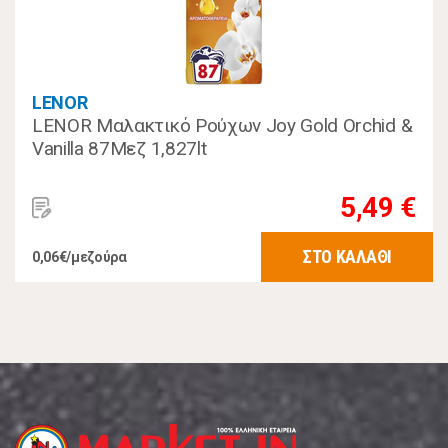
LENOR
LENOR Μαλακτικό Ρούχων Joy Gold Orchid &
Vanilla 87Μεζ 1,827lt
5,49 €
ΣΤΟ ΚΑΛΑΘΙ
0,06€/μεζούρα