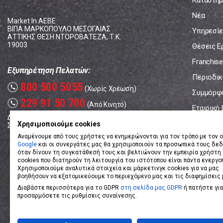
Καταστήμ
Νέα
Market In ΑΕΒΕ
ΒΙΠΑ ΜΑΡΚΟΠΟΥΛΟ ΜΕΣΟΓΑΙΑΣ
Υπηρεσίε
ΑΤΤΙΚΗΣ ΘΕΣΗ ΝΤΟΡΟΒΑΤΕΖΑ, Τ.Κ.
19003
Θέσεις Ε
Franchise
Εξυπηρέτηση Πελατών:
Περιοδικό
800 500 5055
call
(Χωρίς Χρέωση)
Συμμόρφ
229 91 50 700
call
(Από Κινητό)
Εταιρική
Δευτέρα - Παρασκευή: 08:00 - 17:00
Επικοινω
Χρησιμοποιούμε cookies
Σάββατο: 08:00 – 14:00
Αναμένουμε από τους χρήστες να ενημερώνονται για τον τρόπο με τον ο
Google
και οι συνεργάτες μας θα χρησιμοποιούν τα προσωπικά τους δε
όταν δίνουν τη συγκατάθεσή τους και βελτιώνουν την εμπειρία χρήστη.
cookies που διατηρούν τη λειτουργία του ιστότοπου είναι πάντα ενεργο
Χρησιμοποιούμε αναλυτικά στοιχεία και μάρκετινγκ cookies για να μας
βοηθήσουν να εξατομικεύουμε το περιεχόμενο μας και τις διαφημίσεις 
Διαβάστε περισσότερα για το GDPR
στη σελίδα μας GDPR
ή πατήστε για
προσαρμόσετε τις ρυθμίσεις συναίνεσης.