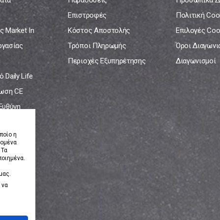
ατα
Παραδόσεις
Προσωπικά Δ
Επιστροφές
Πολιτική Coo
ς Market In
Κόστος Αποστολής
Επιλογές Coo
ργασίας
Τρόποι Πληρωμής
Όροι Διαγων
Περιοχές Εξυπηρέτησης
Διαγωνισμοί
 Daily Life
ωση CE
 Ευθύνη
νία
ποίο η
δομένα
 Τα
ποιημένα.
μας.
 να