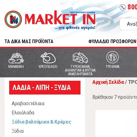
80
call
TA ΔΙΚΑ ΜΑΣ ΠΡΟΪΟΝΤΑ
ΦΥΛΛΑΔΙΟ ΠΡΟΣΦΟΡΩΝ
MANABIKH
ΚΡΕΟΠΩΛΕΙΟ
ΤΥΡΟΚΟΜΙΚΑ,
ΤΡΟΦΙΜΑ
ΑΛΛΑΝΤΙΚΑ & ΦΥΤΙΚΑ
ΑΝΑΠΛΗΡΩΜΑΤΑ
Αρχική Σελίδα
/
ΤΡ
ΛΑΔΙΑ - ΛΙΠΗ - ΞΥΔΙΑ
Βρέθηκαν 7 προϊόντ
Αραβοσιτέλαια
Ελαιόλαδα
Ξύδια βαλσάμικα & Κρέμες
Ξύδια