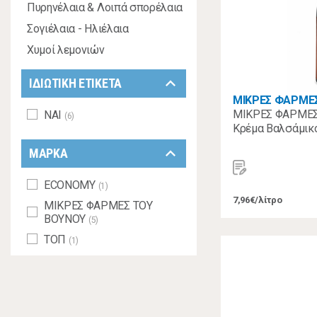
Πυρηνέλαια & Λοιπά σπορέλαια
Σογιέλαια - Ηλιέλαια
Χυμοί λεμονιών
keyboard_arrow_down
ΙΔΙΩΤΙΚΗ ΕΤΙΚΕΤΑ
ΜΙΚΡΕΣ ΦΑΡΜΕ
ΜΙΚΡΕΣ ΦΑΡΜΕΣ
ΝΑΙ
(6)
Κρέμα Βαλσάμικ
keyboard_arrow_down
ΜΑΡΚΑ
ECONOMY
(1)
7,96€/λίτρο
ΜΙΚΡΕΣ ΦΑΡΜΕΣ ΤΟΥ
ΒΟΥΝΟΥ
(5)
ΤΟΠ
(1)