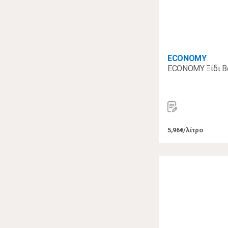
ECONOMY
ECONOMY Ξίδι Β
5,96€/λίτρο