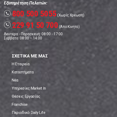
Εξυπηρέτηση Πελατών:
800 500 5055
call
(Χωρίς Χρέωση)
229 91 50 700
call
(Από Κινητό)
Δευτέρα - Παρασκευή: 08:00 - 17:00
Σάββατο: 08:00 – 14:00
ΣΧΕΤΙΚΑ ΜΕ ΜΑΣ
Η Εταιρεία
Καταστήματα
Νέα
Υπηρεσίες Market In
Θέσεις Εργασίας
Franchise
Περιοδικό Daily Life