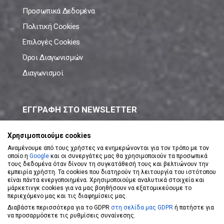
Προσωπικά Δεδομένα
Πολιτική Cookies
Επιλογές Cookies
Όροι Διαγωνισμών
Διαγωνισμοί
ΕΓΓΡΑΦΗ ΣΤΟ NEWSLETTER
Μάθε πρώτος όλες τις νέες προσφορές!
Χρησιμοποιούμε cookies
Αναμένουμε από τους χρήστες να ενημερώνονται για τον τρόπο με τον
οποίο η
Google
και οι συνεργάτες μας θα χρησιμοποιούν τα προσωπικά
τους δεδομένα όταν δίνουν τη συγκατάθεσή τους και βελτιώνουν την
εμπειρία χρήστη. Τα cookies που διατηρούν τη λειτουργία του ιστότοπου
είναι πάντα ενεργοποιημένα. Χρησιμοποιούμε αναλυτικά στοιχεία και
ΕΓΓΡΑΦΗ ΣΤΟ NEWSLETTER
μάρκετινγκ cookies για να μας βοηθήσουν να εξατομικεύουμε το
περιεχόμενο μας και τις διαφημίσεις μας.
Διαβάστε περισσότερα για το GDPR
στη σελίδα μας GDPR
ή πατήστε για
Αποδέχομαι τους
Όρους Χρήσης
να προσαρμόσετε τις ρυθμίσεις συναίνεσης.