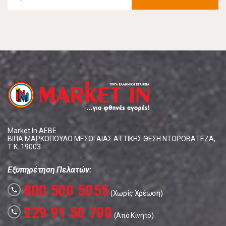
Market In ΑΕΒΕ
ΒΙΠΑ ΜΑΡΚΟΠΟΥΛΟ ΜΕΣΟΓΑΙΑΣ ΑΤΤΙΚΗΣ ΘΕΣΗ ΝΤΟΡΟΒΑΤΕΖΑ,
Τ.Κ. 19003
Εξυπηρέτηση Πελατών:
800 500 5055
call
(Χωρίς Χρέωση)
229 91 50 700
call
(Από Κινητό)