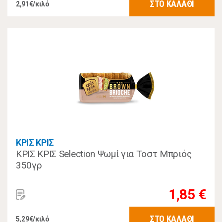
ΣΤΟ ΚΑΛΑΘΙ
2,91€/κιλό
ΚΡΙΣ ΚΡΙΣ
ΚΡΙΣ ΚΡΙΣ Selection Ψωμί για Τοστ Μπριός
350γρ
1,85 €
ΣΤΟ ΚΑΛΑΘΙ
5,29€/κιλό