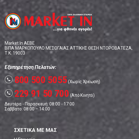
Market In ΑΕΒΕ
ΒΙΠΑ ΜΑΡΚΟΠΟΥΛΟ ΜΕΣΟΓΑΙΑΣ ΑΤΤΙΚΗΣ ΘΕΣΗ ΝΤΟΡΟΒΑΤΕΖΑ,
Τ.Κ. 19003
Εξυπηρέτηση Πελατών:
800 500 5055
call
(Χωρίς Χρέωση)
229 91 50 700
call
(Από Κινητό)
Δευτέρα - Παρασκευή: 08:00 - 17:00
Σάββατο: 08:00 – 14:00
ΣΧΕΤΙΚΑ ΜΕ ΜΑΣ