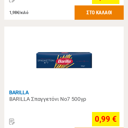
ΣΤΟ ΚΑΛΑΘΙ
1,98€/κιλό
BARILLA
BARILLA Σπαγγετόνι No7 500γρ
0,99 €