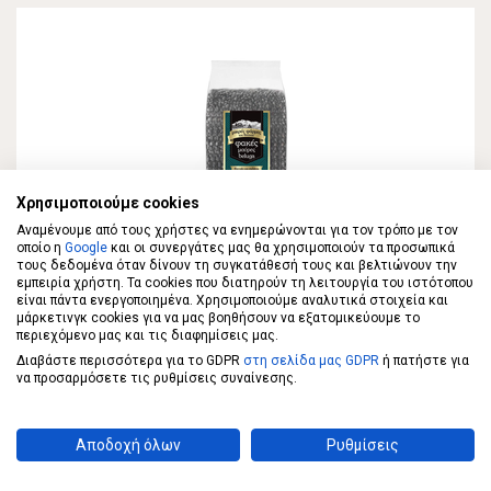
Χρησιμοποιούμε cookies
Αναμένουμε από τους χρήστες να ενημερώνονται για τον τρόπο με τον
οποίο η
Google
και οι συνεργάτες μας θα χρησιμοποιούν τα προσωπικά
ΜΙΚΡΕΣ ΦΑΡΜΕΣ ΤΟΥ ΒΟΥΝΟΥ
τους δεδομένα όταν δίνουν τη συγκατάθεσή τους και βελτιώνουν την
ΜΙΚΡΕΣ ΦΑΡΜΕΣ ΤΟΥ ΒΟΥΝΟΥ Μαύρες
εμπειρία χρήστη. Τα cookies που διατηρούν τη λειτουργία του ιστότοπου
είναι πάντα ενεργοποιημένα. Χρησιμοποιούμε αναλυτικά στοιχεία και
Beluga 500γρ
μάρκετινγκ cookies για να μας βοηθήσουν να εξατομικεύουμε το
περιεχόμενο μας και τις διαφημίσεις μας.
Διαβάστε περισσότερα για το GDPR
στη σελίδα μας GDPR
ή πατήστε για
1,89 €
να προσαρμόσετε τις ρυθμίσεις συναίνεσης.
ΣΤΟ ΚΑΛΑΘΙ
3,78€/κιλό
Αποδοχή όλων
Ρυθμίσεις