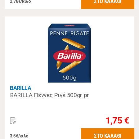
ΣΤΟ ΚΑΛΑΘΙ
2,78€/κιλό
BARILLA
BARILLA Πέννες Ριγέ 500gr pr
1,75 €
ΣΤΟ ΚΑΛΑΘΙ
3,5€/κιλό