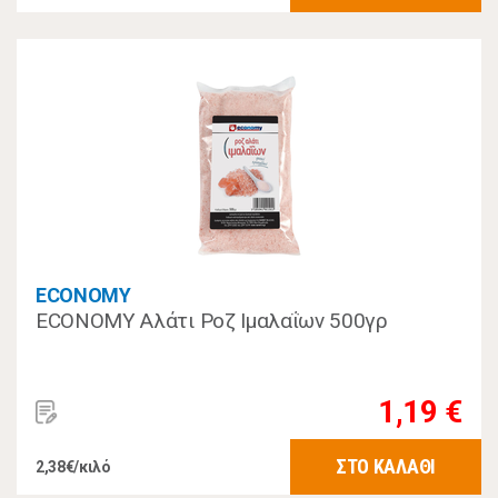
ECONOMY
ECONOMY Αλάτι Ροζ Ιμαλαΐων 500γρ
1,19 €
ΣΤΟ ΚΑΛΑΘΙ
2,38€/κιλό