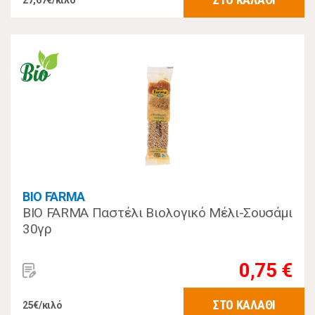
27,67€/κιλό
BIO FARMA
BIO FARMA Παστέλι Βιολογικό Μέλι-Σουσάμι
30γρ
0,75 €
ΣΤΟ ΚΑΛΑΘΙ
25€/κιλό