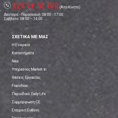
229 91 50 700
call
(Από Κινητό)
Δευτέρα - Παρασκευή: 08:00 - 17:00
Σάββατο: 08:00 – 14:00
ΣΧΕΤΙΚΑ ΜΕ ΜΑΣ
Η Εταιρεία
Καταστήματα
Νέα
Υπηρεσίες Market In
Θέσεις Εργασίας
Franchise
Περιοδικό Daily Life
Συμμόρφωση CE
Εταιρική Ευθύνη