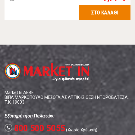
ΣΤΟ ΚΑΛΑΘΙ
Market In ΑΕΒΕ
ΒΙΠΑ ΜΑΡΚΟΠΟΥΛΟ ΜΕΣΟΓΑΙΑΣ ΑΤΤΙΚΗΣ ΘΕΣΗ ΝΤΟΡΟΒΑΤΕΖΑ,
Τ.Κ. 19003
Εξυπηρέτηση Πελατών:
800 500 5055
call
(Χωρίς Χρέωση)