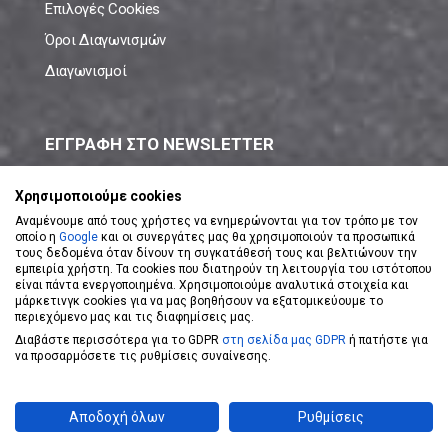
Επιλογές Cookies
Όροι Διαγωνισμών
Διαγωνισμοί
ΕΓΓΡΑΦΗ ΣΤΟ NEWSLETTER
Μάθε πρώτος όλες τις νέες προσφορές!
Χρησιμοποιούμε cookies
Αναμένουμε από τους χρήστες να ενημερώνονται για τον τρόπο με τον
οποίο η
Google
και οι συνεργάτες μας θα χρησιμοποιούν τα προσωπικά
τους δεδομένα όταν δίνουν τη συγκατάθεσή τους και βελτιώνουν την
εμπειρία χρήστη. Τα cookies που διατηρούν τη λειτουργία του ιστότοπου
είναι πάντα ενεργοποιημένα. Χρησιμοποιούμε αναλυτικά στοιχεία και
ΕΓΓΡΑΦΗ ΣΤΟ NEWSLETTER
μάρκετινγκ cookies για να μας βοηθήσουν να εξατομικεύουμε το
περιεχόμενο μας και τις διαφημίσεις μας.
Διαβάστε περισσότερα για το GDPR
στη σελίδα μας GDPR
ή πατήστε για
Αποδέχομαι τους
Όρους Χρήσης
να προσαρμόσετε τις ρυθμίσεις συναίνεσης.
Powered by
eShopKey
Designed by
Koolmetrix
Αποδοχή όλων
Ρυθμίσεις