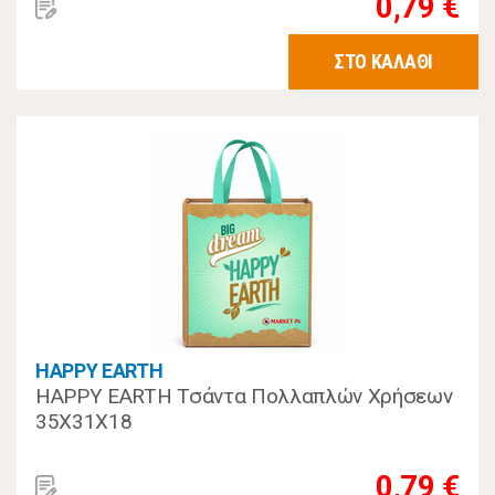
0,79 €
ΣΤΟ ΚΑΛΑΘΙ
HAPPY EARTH
HAPPY EARTH Τσάντα Πολλαπλών Χρήσεων
35Χ31Χ18
0,79 €