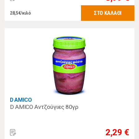
ΣΤΟ ΚΑΛΑΘΙ
28,5€/κιλό
D AMICO
D AMICO Αντζούγιες 80γρ
2,29 €