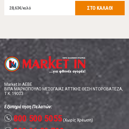
ΣΤΟ ΚΑΛΑΘΙ
28,63€/κιλό
Market In ΑΕΒΕ
ΒΙΠΑ ΜΑΡΚΟΠΟΥΛΟ ΜΕΣΟΓΑΙΑΣ ΑΤΤΙΚΗΣ ΘΕΣΗ ΝΤΟΡΟΒΑΤΕΖΑ,
Τ.Κ. 19003
Εξυπηρέτηση Πελατών:
800 500 5055
call
(Χωρίς Χρέωση)