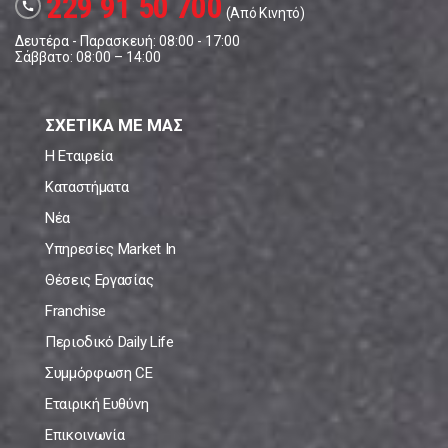
229 91 50 700
call
(Από Κινητό)
Δευτέρα - Παρασκευή: 08:00 - 17:00
Σάββατο: 08:00 – 14:00
ΣΧΕΤΙΚΑ ΜΕ ΜΑΣ
Η Εταιρεία
Καταστήματα
Νέα
Υπηρεσίες Market In
Θέσεις Εργασίας
Franchise
Περιοδικό Daily Life
Συμμόρφωση CE
Εταιρική Ευθύνη
Επικοινωνία