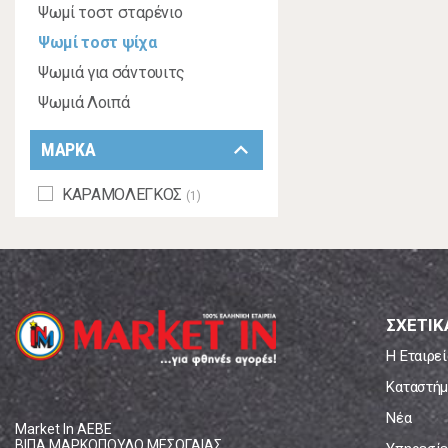
Ψωμί τοστ σταρένιο
Ψωμί τοστ ψίχα
Ψωμιά για σάντουιτς
Ψωμιά Λοιπά
keyboard_arrow_down
ΜΑΡΚΑ
ΚΑΡΑΜΟΛΕΓΚΟΣ
(1)
ΣΧΕΤΙΚ
Η Εταιρεί
Καταστήμ
Νέα
Market In ΑΕΒΕ
ΒΙΠΑ ΜΑΡΚΟΠΟΥΛΟ ΜΕΣΟΓΑΙΑΣ