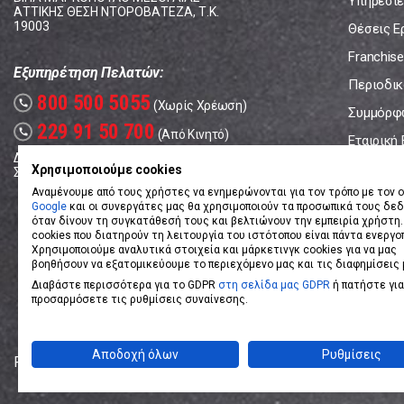
Υπηρεσίε
ΑΤΤΙΚΗΣ ΘΕΣΗ ΝΤΟΡΟΒΑΤΕΖΑ, Τ.Κ.
19003
Θέσεις Ε
Franchise
Εξυπηρέτηση Πελατών:
Περιοδικό
800 500 5055
call
(Χωρίς Χρέωση)
Συμμόρφ
229 91 50 700
call
(Από Κινητό)
Εταιρική
Δευτέρα - Παρασκευή: 08:00 - 17:00
Επικοινω
Χρησιμοποιούμε cookies
Σάββατο: 08:00 – 14:00
Αναμένουμε από τους χρήστες να ενημερώνονται για τον τρόπο με τον ο
Google
και οι συνεργάτες μας θα χρησιμοποιούν τα προσωπικά τους δε
όταν δίνουν τη συγκατάθεσή τους και βελτιώνουν την εμπειρία χρήστη.
cookies που διατηρούν τη λειτουργία του ιστότοπου είναι πάντα ενεργο
Χρησιμοποιούμε αναλυτικά στοιχεία και μάρκετινγκ cookies για να μας
βοηθήσουν να εξατομικεύουμε το περιεχόμενο μας και τις διαφημίσεις 
Διαβάστε περισσότερα για το GDPR
στη σελίδα μας GDPR
ή πατήστε για
προσαρμόσετε τις ρυθμίσεις συναίνεσης.
Αποδοχή όλων
Ρυθμίσεις
Powered by
eShopKey
Designed by
Koolmetrix