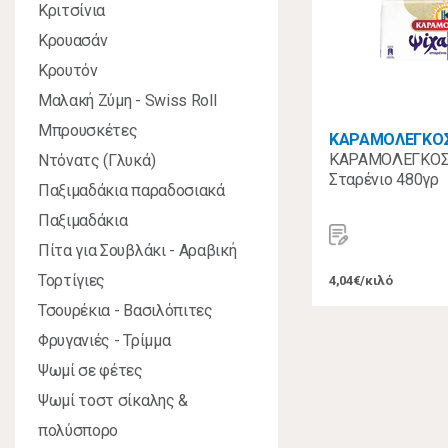
Κριτσίνια
Κρουασάν
Κρουτόν
Μαλακή Ζύμη - Swiss Roll
Μπρουσκέτες
ΚΑΡΑΜΟΛΕΓΚΟ
ΚΑΡΑΜΟΛΕΓΚΟΣ 
Ντόνατς (Γλυκά)
Σταρένιο 480γρ
Παξιμαδάκια παραδοσιακά
Παξιμαδάκια
Πίτα για Σουβλάκι - Αραβική
Τορτίγιες
4,04€/κιλό
Τσουρέκια - Βασιλόπιτες
Φρυγανιές - Τρίμμα
Ψωμί σε φέτες
Ψωμί τοστ σίκαλης &
πολύσπορο