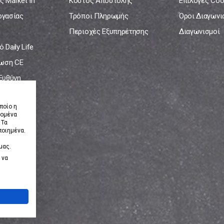
ς Market In
Κόστος Αποστολής
Επιλογές Coo
ργασίας
Τρόποι Πληρωμής
Όροι Διαγων
Περιοχές Εξυπηρέτησης
Διαγωνισμοί
 Daily Life
ωση CE
 Ευθύνη
νία
ποίο η
δομένα
 Τα
ποιημένα.
μας.
 να