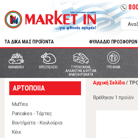
80
call
TA ΔΙΚΑ ΜΑΣ ΠΡΟΪΟΝΤΑ
ΦΥΛΛΑΔΙΟ ΠΡΟΣΦΟΡΩΝ
MANABIKH
ΚΡΕΟΠΩΛΕΙΟ
ΤΥΡΟΚΟΜΙΚΑ,
ΤΡΟΦΙΜΑ
ΑΛΛΑΝΤΙΚΑ & ΦΥΤΙΚΑ
ΑΝΑΠΛΗΡΩΜΑΤΑ
Αρχική Σελίδα
/
ΤΡ
ΑΡΤΟΠΟΙΙΑ
Βρέθηκαν 1 προϊόν
Muffins
Pancakes - Τάρτες
Βουτήματα - Κουλούρια
Κέικ