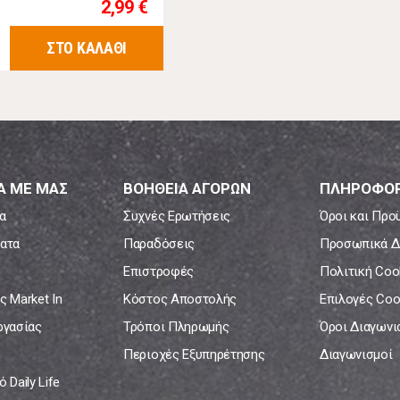
2,99 €
ΣΤΟ ΚΑΛΑΘΙ
Α ΜΕ ΜΑΣ
ΒΟΗΘΕΙΑ ΑΓΟΡΩΝ
ΠΛΗΡΟΦΟΡ
α
Συχνές Ερωτήσεις
Όροι και Προ
ατα
Παραδόσεις
Προσωπικά Δ
Επιστροφές
Πολιτική Coo
ς Market In
Κόστος Αποστολής
Επιλογές Coo
ργασίας
Τρόποι Πληρωμής
Όροι Διαγων
Περιοχές Εξυπηρέτησης
Διαγωνισμοί
 Daily Life