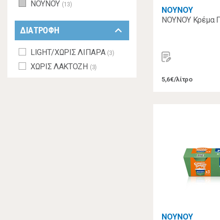
ΝΟΥΝΟΥ
(13)
ΝΟΥΝΟΥ
ΝΟΥΝΟΥ Κρέμα Γ
keyboard_arrow_down
ΔΙΑΤΡΟΦΗ
LIGHT/ΧΩΡΙΣ ΛΙΠΑΡΑ
(3)
ΧΩΡΙΣ ΛΑΚΤΟΖΗ
(3)
5,6€/λίτρο
ΝΟΥΝΟΥ