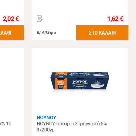
2,02 €
1,62 €
ΑΛΑΘΙ
ΣΤΟ ΚΑΛΑΘΙ
8,1€/λίτρο
ΝΟΥΝΟΥ
% 1lt
ΝΟΥΝΟΥ Γιαούρτι Στραγγιστό 5%
3x200γρ