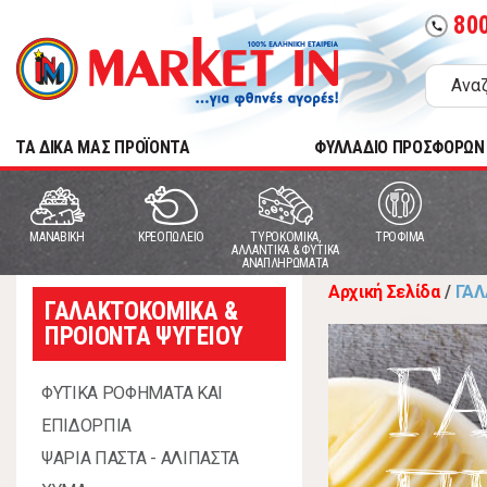
80
call
TA ΔΙΚΑ ΜΑΣ ΠΡΟΪΟΝΤΑ
ΦΥΛΛΑΔΙΟ ΠΡΟΣΦΟΡΩΝ
MANABIKH
ΚΡΕΟΠΩΛΕΙΟ
ΤΥΡΟΚΟΜΙΚΑ,
ΤΡΟΦΙΜΑ
ΑΛΛΑΝΤΙΚΑ & ΦΥΤΙΚΑ
ΑΝΑΠΛΗΡΩΜΑΤΑ
Αρχική Σελίδα
/
ΓΑΛ
ΓΑΛΑΚΤΟΚΟΜΙΚΑ &
ΠΡΟΙΟΝΤΑ ΨΥΓΕΙΟΥ
Γ
ΦΥΤΙΚΑ ΡΟΦΗΜΑΤΑ ΚΑΙ
ΕΠΙΔΟΡΠΙΑ
ΨΑΡΙΑ ΠΑΣΤΑ - ΑΛΙΠΑΣΤΑ