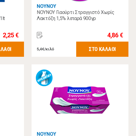
ΝΟΥΝΟΥ
ΝΟΥΝΟΥ Γιαούρτι Στραγγιστό Χωρίς
1lt
Λακτόζη 1,5% λιπαρά 900γρ
2,25 €
4,86 €
ΑΛΑΘΙ
ΣΤΟ ΚΑΛΑΘΙ
5,4€/κιλό
ΝΟΥΝΟΥ