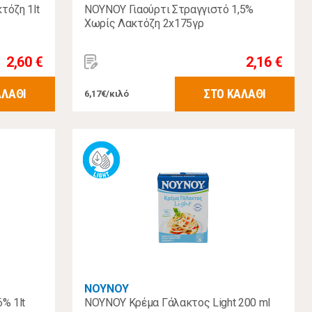
τόζη 1lt
ΝΟΥΝΟΥ Γιαούρτι Στραγγιστό 1,5%
Χωρίς Λακτόζη 2x175γρ
2,60 €
2,16 €
ΑΛΑΘΙ
ΣΤΟ ΚΑΛΑΘΙ
6,17€/κιλό
ΝΟΥΝΟΥ
% 1lt
ΝΟΥΝΟΥ Κρέμα Γάλακτος Light 200 ml