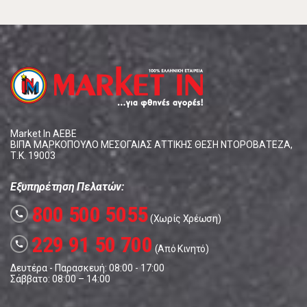
Market In ΑΕΒΕ
ΒΙΠΑ ΜΑΡΚΟΠΟΥΛΟ ΜΕΣΟΓΑΙΑΣ ΑΤΤΙΚΗΣ ΘΕΣΗ ΝΤΟΡΟΒΑΤΕΖΑ,
Τ.Κ. 19003
Εξυπηρέτηση Πελατών:
800 500 5055
call
(Χωρίς Χρέωση)
229 91 50 700
call
(Από Κινητό)
Δευτέρα - Παρασκευή: 08:00 - 17:00
Σάββατο: 08:00 – 14:00