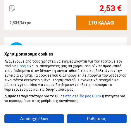
2,53 €
ΣΤΟ ΚΑΛΑΘΙ
2,53€/λίτρο
Χρησιμοποιούμε cookies
Αναμένουμε από τους χρήστες να ενημερώνονται για τον τρόπο με τον
οποίο η
Google
και οι συνεργάτες μας θα χρησιμοποιούν τα προσωπικά
τους δεδομένα όταν δίνουν τη συγκατάθεσή τους και βελτιώνουν την
εμπειρία χρήστη. Τα cookies που διατηρούν τη λειτουργία του ιστότοπου
είναι πάντα ενεργοποιημένα. Χρησιμοποιούμε αναλυτικά στοιχεία και
μάρκετινγκ cookies για να μας βοηθήσουν να εξατομικεύουμε το
περιεχόμενο μας και τις διαφημίσεις μας.
Διαβάστε περισσότερα για το GDPR
στη σελίδα μας GDPR
ή πατήστε για
να προσαρμόσετε τις ρυθμίσεις συναίνεσης.
ΝΟΥΝΟΥ
ΝΟΥΝΟΥ Family Γάλα Ελαφρύ 1,5% 1lt
Αποδοχή όλων
Ρυθμίσεις