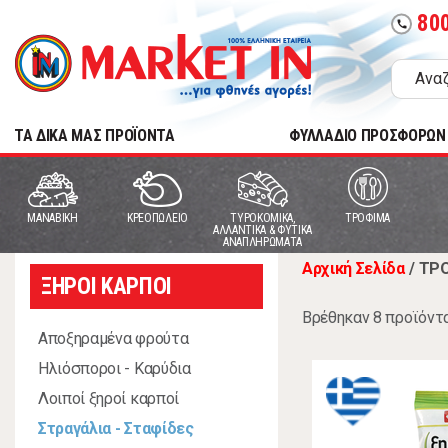
80
call
TA ΔΙΚΑ ΜΑΣ ΠΡΟΪΟΝΤΑ
ΦΥΛΛΑΔΙΟ ΠΡΟΣΦΟΡΩΝ
MANABIKH
ΚΡΕΟΠΩΛΕΙΟ
ΤΥΡΟΚΟΜΙΚΑ,
ΤΡΟΦΙΜΑ
ΑΛΛΑΝΤΙΚΑ & ΦΥΤΙΚΑ
ΑΝΑΠΛΗΡΩΜΑΤΑ
Αρχική Σελίδα
/
ΤΡ
ΞΗΡΟΙ ΚΑΡΠΟΙ
Βρέθηκαν 8 προϊόντ
Αποξηραμένα φρούτα
Ηλιόσποροι - Καρύδια
Λοιποί ξηροί καρποί
Στραγάλια - Σταφίδες