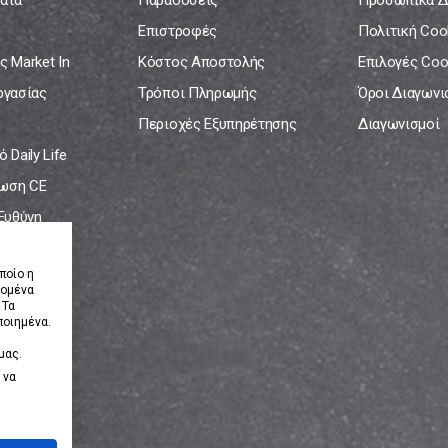
ατα
Παραδόσεις
Προσωπικά Δ
Επιστροφές
Πολιτική Coo
ς Market In
Κόστος Αποστολής
Επιλογές Coo
ργασίας
Τρόποι Πληρωμής
Όροι Διαγων
Περιοχές Εξυπηρέτησης
Διαγωνισμοί
 Daily Life
ωση CE
 Ευθύνη
νία
ποίο η
δομένα
 Τα
ποιημένα.
μας.
 να