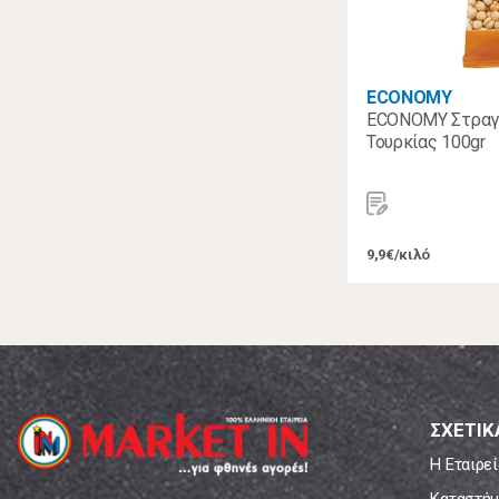
ECONOMY
ECONOMY Στραγά
Τουρκίας 100gr
9,9€/κιλό
ΣΧΕΤΙΚ
Η Εταιρεί