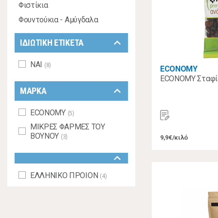
Φιστίκια
Φουντούκια - Αμύγδαλα
keyboard_arrow_down
ΙΔΙΩΤΙΚΗ ΕΤΙΚΕΤΑ
ΝΑΙ
(8)
ECONOMY
ECONOMY Σταφίδ
keyboard_arrow_down
ΜΑΡΚΑ
ECONOMY
(5)
ΜΙΚΡΕΣ ΦΑΡΜΕΣ ΤΟΥ
ΒΟΥΝΟΥ
(3)
9,9€/κιλό
keyboard_arrow_down
ΕΛΛΗΝΙΚΟ ΠΡΟΙΟΝ
(4)