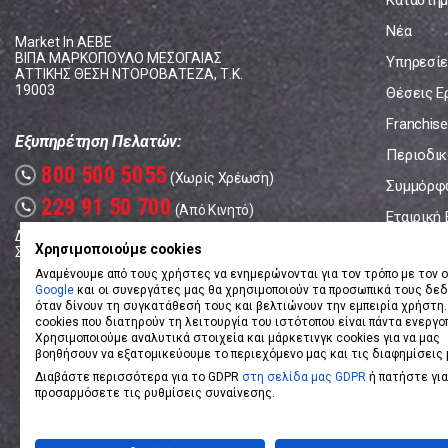
Καταστήμ
Νέα
Market In ΑΕΒΕ
ΒΙΠΑ ΜΑΡΚΟΠΟΥΛΟ ΜΕΣΟΓΑΙΑΣ
Υπηρεσίε
ΑΤΤΙΚΗΣ ΘΕΣΗ ΝΤΟΡΟΒΑΤΕΖΑ, Τ.Κ.
19003
Θέσεις Ε
Franchise
Εξυπηρέτηση Πελατών:
Περιοδικό
800 500 5055
call
(Χωρίς Χρέωση)
Συμμόρφ
229 91 50 700
call
(Από Κινητό)
Εταιρική
Δευτέρα - Παρασκευή: 08:00 - 17:00
Επικοινω
Χρησιμοποιούμε cookies
Σάββατο: 08:00 – 14:00
Αναμένουμε από τους χρήστες να ενημερώνονται για τον τρόπο με τον ο
Google
και οι συνεργάτες μας θα χρησιμοποιούν τα προσωπικά τους δε
όταν δίνουν τη συγκατάθεσή τους και βελτιώνουν την εμπειρία χρήστη.
cookies που διατηρούν τη λειτουργία του ιστότοπου είναι πάντα ενεργο
Χρησιμοποιούμε αναλυτικά στοιχεία και μάρκετινγκ cookies για να μας
βοηθήσουν να εξατομικεύουμε το περιεχόμενο μας και τις διαφημίσεις 
Διαβάστε περισσότερα για το GDPR
στη σελίδα μας GDPR
ή πατήστε για
προσαρμόσετε τις ρυθμίσεις συναίνεσης.