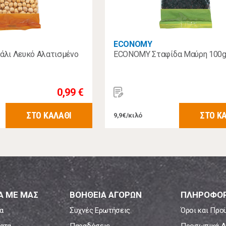
ECONOMY
λι Λευκό Αλατισμένο
ECONOMY Σταφίδα Μαύρη 100g
0,99 €
ΣΤΟ ΚΑΛΑΘΙ
ΣΤΟ Κ
9,9€/κιλό
Α ΜΕ ΜΑΣ
ΒΟΗΘΕΙΑ ΑΓΟΡΩΝ
ΠΛΗΡΟΦΟΡ
α
Συχνές Ερωτήσεις
Όροι και Προ