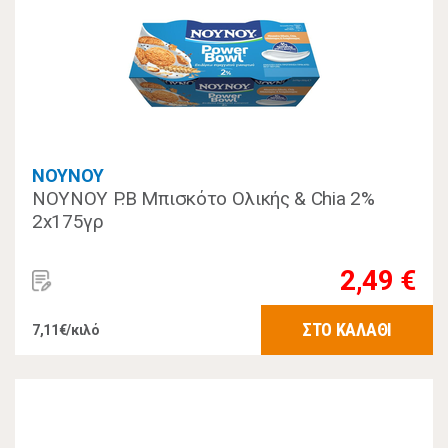
NOYNOY
NOYNOY P.B Μπισκότο Ολικής & Chia 2%
2x175γρ
2,49 €
ΣΤΟ ΚΑΛΑΘΙ
7,11€/κιλό