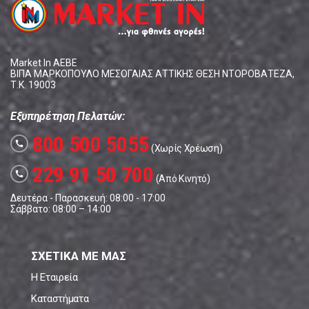
Market In ΑΕΒΕ
ΒΙΠΑ ΜΑΡΚΟΠΟΥΛΟ ΜΕΣΟΓΑΙΑΣ ΑΤΤΙΚΗΣ ΘΕΣΗ ΝΤΟΡΟΒΑΤΕΖΑ,
Τ.Κ. 19003
Εξυπηρέτηση Πελατών:
800 500 5055
call
(Χωρίς Χρέωση)
229 91 50 700
call
(Από Κινητό)
Δευτέρα - Παρασκευή: 08:00 - 17:00
Σάββατο: 08:00 – 14:00
ΣΧΕΤΙΚΑ ΜΕ ΜΑΣ
Η Εταιρεία
Καταστήματα