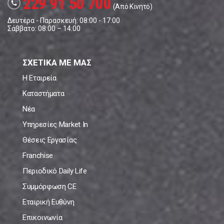
229 91 50 700
call
(Από Κινητό)
Δευτέρα - Παρασκευή: 08:00 - 17:00
Σάββατο: 08:00 – 14:00
ΣΧΕΤΙΚΑ ΜΕ ΜΑΣ
Η Εταιρεία
Καταστήματα
Νέα
Υπηρεσίες Market In
Θέσεις Εργασίας
Franchise
Περιοδικό Daily Life
Συμμόρφωση CE
Εταιρική Ευθύνη
Επικοινωνία