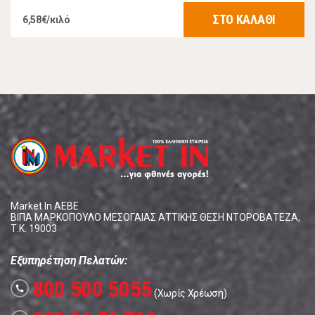
ΣΤΟ ΚΑΛΑΘΙ
6,58€/κιλό
Market In ΑΕΒΕ
ΒΙΠΑ ΜΑΡΚΟΠΟΥΛΟ ΜΕΣΟΓΑΙΑΣ ΑΤΤΙΚΗΣ ΘΕΣΗ ΝΤΟΡΟΒΑΤΕΖΑ,
Τ.Κ. 19003
Εξυπηρέτηση Πελατών:
800 500 5055
call
(Χωρίς Χρέωση)