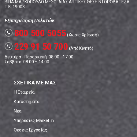
ΒΙΠΑ ΜΑΡΚΟΠΟΥΛΟ ΜΕΣΟΓΑΙΑΣ ΑΤΤΙΚΗΣ ΘΕΣΗ ΝΤΟΡΟΒΑΤΕΖΑ,
Τ.Κ. 19003
Εξυπηρέτηση Πελατών:
800 500 5055
call
(Χωρίς Χρέωση)
229 91 50 700
call
(Από Κινητό)
Δευτέρα - Παρασκευή: 08:00 - 17:00
Σάββατο: 08:00 – 14:00
ΣΧΕΤΙΚΑ ΜΕ ΜΑΣ
Η Εταιρεία
Καταστήματα
Νέα
Υπηρεσίες Market In
Θέσεις Εργασίας