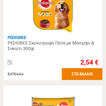
PEDIGREE
PEDIGREE Σκυλοτροφή Πατέ με Μοσχάρι &
Συκώτι 300gr
2,54 €
ΣΤΟ ΚΑΛΑΘΙ
8,47€/κιλό