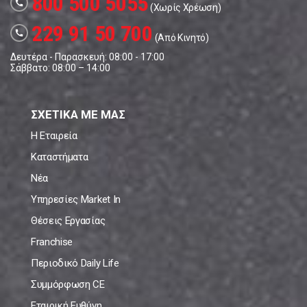
800 500 5055
call
(Χωρίς Χρέωση)
229 91 50 700
call
(Από Κινητό)
Δευτέρα - Παρασκευή: 08:00 - 17:00
Σάββατο: 08:00 – 14:00
ΣΧΕΤΙΚΑ ΜΕ ΜΑΣ
Η Εταιρεία
Καταστήματα
Νέα
Υπηρεσίες Market In
Θέσεις Εργασίας
Franchise
Περιοδικό Daily Life
Συμμόρφωση CE
Εταιρική Ευθύνη