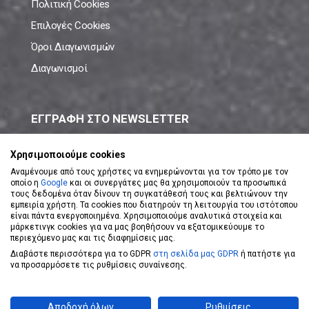
Πολιτική Cookies
Επιλογές Cookies
Όροι Διαγωνισμών
Διαγωνισμοί
ΕΓΓΡΑΦΗ ΣΤΟ NEWSLETTER
Μάθε πρώτος όλες τις νέες προσφορές!
Χρησιμοποιούμε cookies
Αναμένουμε από τους χρήστες να ενημερώνονται για τον τρόπο με τον
οποίο η
Google
και οι συνεργάτες μας θα χρησιμοποιούν τα προσωπικά
τους δεδομένα όταν δίνουν τη συγκατάθεσή τους και βελτιώνουν την
εμπειρία χρήστη. Τα cookies που διατηρούν τη λειτουργία του ιστότοπου
είναι πάντα ενεργοποιημένα. Χρησιμοποιούμε αναλυτικά στοιχεία και
ΕΓΓΡΑΦΗ ΣΤΟ NEWSLETTER
μάρκετινγκ cookies για να μας βοηθήσουν να εξατομικεύουμε το
περιεχόμενο μας και τις διαφημίσεις μας.
Διαβάστε περισσότερα για το GDPR
στη σελίδα μας GDPR
ή πατήστε για
Αποδέχομαι τους
Όρους Χρήσης
να προσαρμόσετε τις ρυθμίσεις συναίνεσης.
Powered by
eShopKey
Designed by
Koolmetrix
Αποδοχή όλων
Ρυθμίσεις