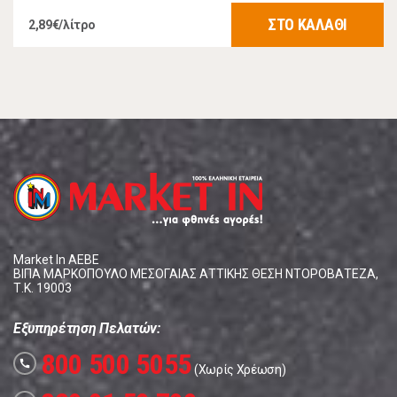
ΣΤΟ ΚΑΛΑΘΙ
2,89€/λίτρο
Market In ΑΕΒΕ
ΒΙΠΑ ΜΑΡΚΟΠΟΥΛΟ ΜΕΣΟΓΑΙΑΣ ΑΤΤΙΚΗΣ ΘΕΣΗ ΝΤΟΡΟΒΑΤΕΖΑ,
Τ.Κ. 19003
Εξυπηρέτηση Πελατών:
800 500 5055
call
(Χωρίς Χρέωση)