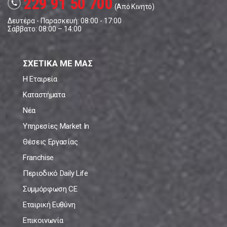
229 91 50 700
call
(Από Κινητό)
Δευτέρα - Παρασκευή: 08:00 - 17:00
Σάββατο: 08:00 – 14:00
ΣΧΕΤΙΚΑ ΜΕ ΜΑΣ
Η Εταιρεία
Καταστήματα
Νέα
Υπηρεσίες Market In
Θέσεις Εργασίας
Franchise
Περιοδικό Daily Life
Συμμόρφωση CE
Εταιρική Ευθύνη
Επικοινωνία