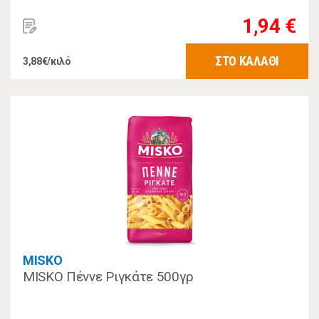
1,94 €
ΣΤΟ ΚΑΛΑΘΙ
3,88€/κιλό
MISKO
MISKO Πέννε Ριγκάτε 500γρ