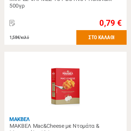
500γρ
0,79 €
ΣΤΟ ΚΑΛΑΘΙ
1,58€/κιλό
ΜΑΚΒΕΛ
ΜΑΚΒΕΛ Mac&Cheese με Ντομάτα &