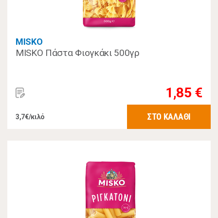
MISKO
MISKO Πάστα Φιογκάκι 500γρ
1,85 €
ΣΤΟ ΚΑΛΑΘΙ
3,7€/κιλό