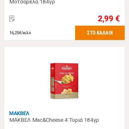
Μοτσαρέλα 184γρ
2,99 €
ΣΤΟ ΚΑΛΑΘΙ
16,25€/κιλό
ΜΑΚΒΕΛ
ΜΑΚΒΕΛ Mac&Cheese 4 Τυριά 184γρ