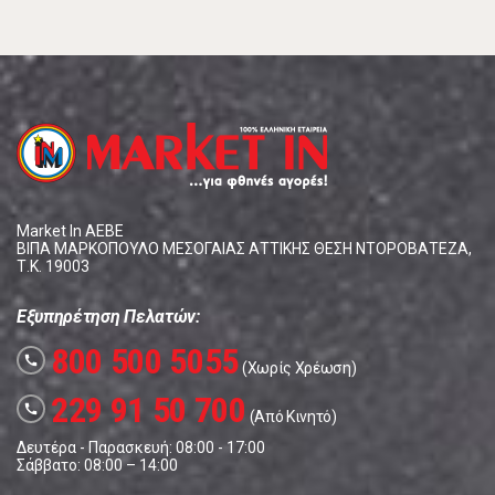
Market In ΑΕΒΕ
ΒΙΠΑ ΜΑΡΚΟΠΟΥΛΟ ΜΕΣΟΓΑΙΑΣ ΑΤΤΙΚΗΣ ΘΕΣΗ ΝΤΟΡΟΒΑΤΕΖΑ,
Τ.Κ. 19003
Εξυπηρέτηση Πελατών:
800 500 5055
call
(Χωρίς Χρέωση)
229 91 50 700
call
(Από Κινητό)
Δευτέρα - Παρασκευή: 08:00 - 17:00
Σάββατο: 08:00 – 14:00