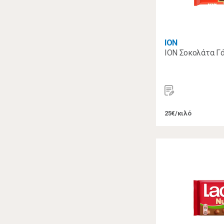
ΙΟΝ
ION Σοκολάτα Γ
25€/κιλό