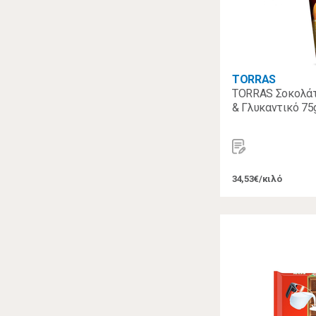
TORRAS
TORRAS Σοκολάτ
& Γλυκαντικό 75
34,53€/κιλό