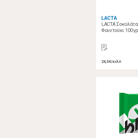
LACTA
LACTA Σοκολάτα
Φουντούκι 100γ
24,5€/κιλό