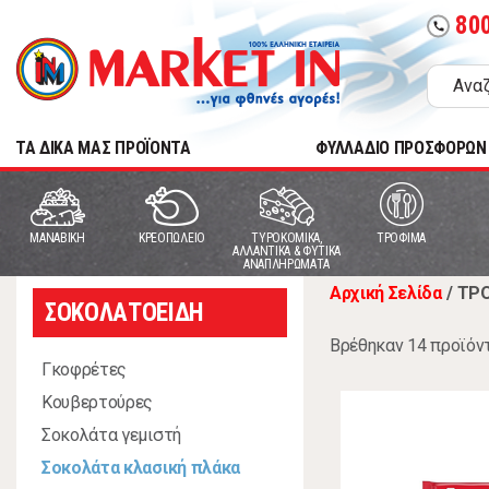
80
call
TA ΔΙΚΑ ΜΑΣ ΠΡΟΪΟΝΤΑ
ΦΥΛΛΑΔΙΟ ΠΡΟΣΦΟΡΩΝ
MANABIKH
ΚΡΕΟΠΩΛΕΙΟ
ΤΥΡΟΚΟΜΙΚΑ,
ΤΡΟΦΙΜΑ
ΑΛΛΑΝΤΙΚΑ & ΦΥΤΙΚΑ
ΑΝΑΠΛΗΡΩΜΑΤΑ
Αρχική Σελίδα
/
ΤΡ
ΣΟΚΟΛΑΤΟΕΙΔΗ
Βρέθηκαν 14 προϊόν
Γκοφρέτες
Κουβερτούρες
Σοκολάτα γεμιστή
Σοκολάτα κλασική πλάκα