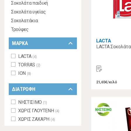
Σοκολάτα παιδική
Σοκολάτα υγείας
Σοκολατάκια
Τρούφες
LACTA
keyboard_arrow_down
ΜΑΡΚΑ
LACTA Σοκολάτα
LACTA
(4)
TORRAS
(2)
ΙΟΝ
(8)
21,65€/κιλό
keyboard_arrow_down
ΔΙΑΤΡΟΦΗ
ΝΗΣΤΙΣΙΜΟ
(1)
ΧΩΡΙΣ ΓΛΟΥΤΕΝΗ
(4)
ΧΩΡΙΣ ΖΑΧΑΡΗ
(4)