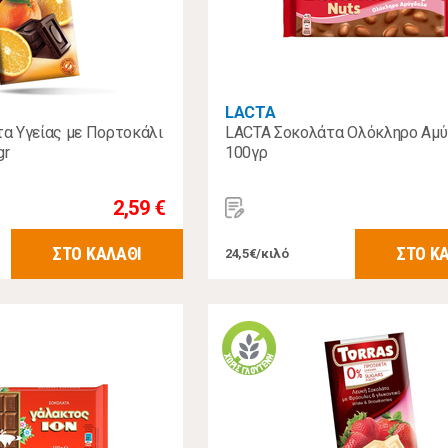
LACTA
α Υγείας με Πορτοκάλι
LACTA Σοκολάτα Ολόκληρο Αμ
gr
100γρ
2,59 €
ΣΤΟ ΚΑΛΑΘΙ
ΣΤΟ Κ
24,5€/κιλό