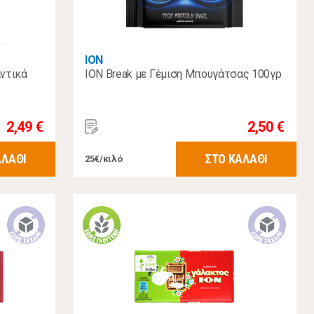
ΙΟΝ
ντικά
ΙΟΝ Break με Γέμιση Μπουγάτσας 100γρ
2,49 €
2,50 €
ΑΛΑΘΙ
ΣΤΟ ΚΑΛΑΘΙ
25€/κιλό