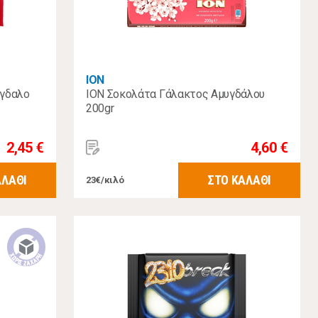
ΙΟΝ
ύγδαλο
ION Σοκολάτα Γάλακτος Αμυγδάλου
200gr
2,45 €
4,60 €
ΑΛΑΘΙ
ΣΤΟ ΚΑΛΑΘΙ
23€/κιλό