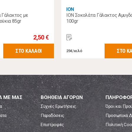
ΙΟΝ
 Γάλακτος με
ION Σοκολάτα Γάλακτος Αμυγδ
ύκια 85gr
100gr
2,50 €
ΣΤΟ ΚΑΛΑΘΙ
ΣΤΟ Κ
25€/κιλό
Α ΜΕ ΜΑΣ
ΒΟΗΘΕΙΑ ΑΓΟΡΩΝ
ΠΛΗΡΟΦΟΡ
α
Συχνές Ερωτήσεις
Όροι και Προ
ατα
Παραδόσεις
Προσωπικά Δ
Επιστροφές
Πολιτική Coo