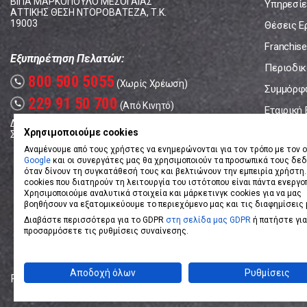
ΒΙΠΑ ΜΑΡΚΟΠΟΥΛΟ ΜΕΣΟΓΑΙΑΣ
Υπηρεσίε
ΑΤΤΙΚΗΣ ΘΕΣΗ ΝΤΟΡΟΒΑΤΕΖΑ, Τ.Κ.
19003
Θέσεις Ε
Franchise
Εξυπηρέτηση Πελατών:
Περιοδικό
800 500 5055
call
(Χωρίς Χρέωση)
Συμμόρφ
229 91 50 700
call
(Από Κινητό)
Εταιρική
Δευτέρα - Παρασκευή: 08:00 - 17:00
Επικοινω
Χρησιμοποιούμε cookies
Σάββατο: 08:00 – 14:00
Αναμένουμε από τους χρήστες να ενημερώνονται για τον τρόπο με τον ο
Google
και οι συνεργάτες μας θα χρησιμοποιούν τα προσωπικά τους δε
όταν δίνουν τη συγκατάθεσή τους και βελτιώνουν την εμπειρία χρήστη.
cookies που διατηρούν τη λειτουργία του ιστότοπου είναι πάντα ενεργο
Χρησιμοποιούμε αναλυτικά στοιχεία και μάρκετινγκ cookies για να μας
βοηθήσουν να εξατομικεύουμε το περιεχόμενο μας και τις διαφημίσεις 
Διαβάστε περισσότερα για το GDPR
στη σελίδα μας GDPR
ή πατήστε για
προσαρμόσετε τις ρυθμίσεις συναίνεσης.
Αποδοχή όλων
Ρυθμίσεις
Powered by
eShopKey
Designed by
Koolmetrix