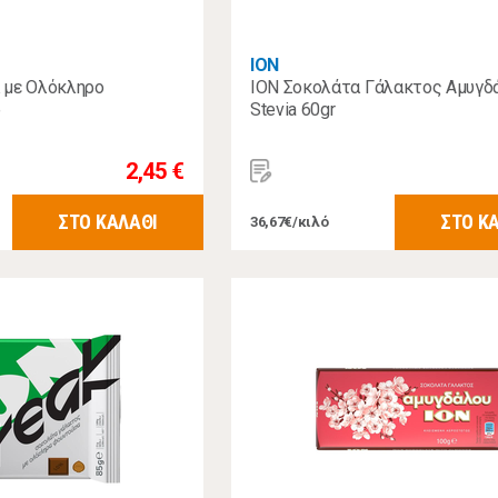
ΙΟΝ
 με Ολόκληρο
ION Σοκολάτα Γάλακτος Αμυγδ
ρ
Stevia 60gr
2,45 €
ΣΤΟ ΚΑΛΑΘΙ
ΣΤΟ Κ
36,67€/κιλό