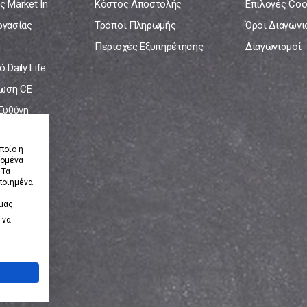
ς Market In
Κόστος Αποστολής
Επιλογές Coo
ργασίας
Τρόποι Πληρωμής
Όροι Διαγων
Περιοχές Εξυπηρέτησης
Διαγωνισμοί
 Daily Life
ωση CE
 Ευθύνη
νία
ποίο η
δομένα
 Τα
ποιημένα.
μας.
 να