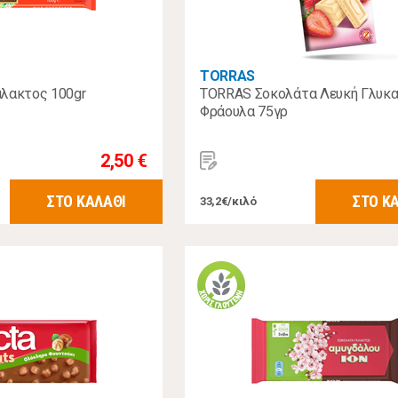
TORRAS
άλακτος 100gr
TORRAS Σοκολάτα Λευκή Γλυκα
Φράουλα 75γρ
2,50 €
ΣΤΟ ΚΑΛΑΘΙ
ΣΤΟ Κ
33,2€/κιλό