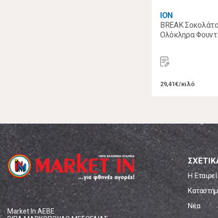
ΙΟΝ
BREAK Σοκολάτα
Ολόκληρα Φουντο
29,41€/κιλό
ΣΧΕΤΙΚ
Η Εταιρεί
Καταστήμ
Νέα
Market In ΑΕΒΕ