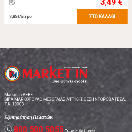
3,49 €
ΣΤΟ ΚΑΛΑΘΙ
3,88€/λίτρο
Market In ΑΕΒΕ
ΒΙΠΑ ΜΑΡΚΟΠΟΥΛΟ ΜΕΣΟΓΑΙΑΣ ΑΤΤΙΚΗΣ ΘΕΣΗ ΝΤΟΡΟΒΑΤΕΖΑ,
Τ.Κ. 19003
Εξυπηρέτηση Πελατών:
800 500 5055
call
(Χωρίς Χρέωση)