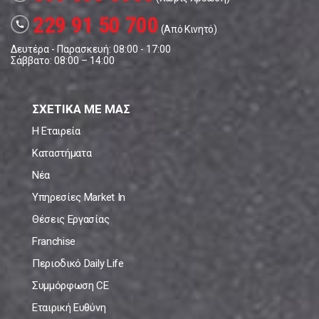
229 91 50 700
call
(Από Κινητό)
Δευτέρα - Παρασκευή: 08:00 - 17:00
Σάββατο: 08:00 – 14:00
ΣΧΕΤΙΚΑ ΜΕ ΜΑΣ
Η Εταιρεία
Καταστήματα
Νέα
Υπηρεσίες Market In
Θέσεις Εργασίας
Franchise
Περιοδικό Daily Life
Συμμόρφωση CE
Εταιρική Ευθύνη