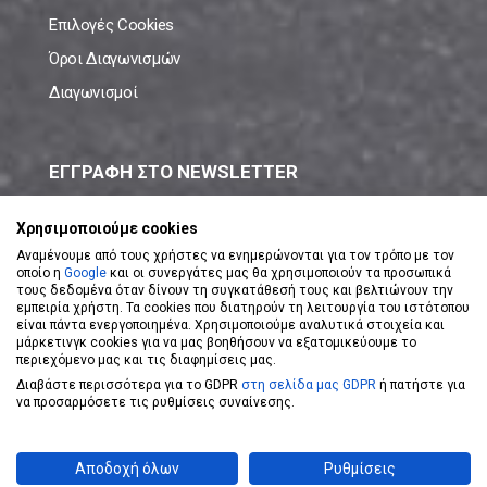
Επιλογές Cookies
Όροι Διαγωνισμών
Διαγωνισμοί
ΕΓΓΡΑΦΗ ΣΤΟ NEWSLETTER
Μάθε πρώτος όλες τις νέες προσφορές!
Χρησιμοποιούμε cookies
Αναμένουμε από τους χρήστες να ενημερώνονται για τον τρόπο με τον
οποίο η
Google
και οι συνεργάτες μας θα χρησιμοποιούν τα προσωπικά
τους δεδομένα όταν δίνουν τη συγκατάθεσή τους και βελτιώνουν την
εμπειρία χρήστη. Τα cookies που διατηρούν τη λειτουργία του ιστότοπου
είναι πάντα ενεργοποιημένα. Χρησιμοποιούμε αναλυτικά στοιχεία και
ΕΓΓΡΑΦΗ ΣΤΟ NEWSLETTER
μάρκετινγκ cookies για να μας βοηθήσουν να εξατομικεύουμε το
περιεχόμενο μας και τις διαφημίσεις μας.
Διαβάστε περισσότερα για το GDPR
στη σελίδα μας GDPR
ή πατήστε για
Αποδέχομαι τους
Όρους Χρήσης
να προσαρμόσετε τις ρυθμίσεις συναίνεσης.
Powered by
eShopKey
Designed by
Koolmetrix
Αποδοχή όλων
Ρυθμίσεις