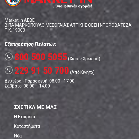
Market In ΑΕΒΕ
ΒΙΠΑ ΜΑΡΚΟΠΟΥΛΟ ΜΕΣΟΓΑΙΑΣ ΑΤΤΙΚΗΣ ΘΕΣΗ ΝΤΟΡΟΒΑΤΕΖΑ,
Τ.Κ. 19003
Εξυπηρέτηση Πελατών:
800 500 5055
call
(Χωρίς Χρέωση)
229 91 50 700
call
(Από Κινητό)
Δευτέρα - Παρασκευή: 08:00 - 17:00
Σάββατο: 08:00 – 14:00
ΣΧΕΤΙΚΑ ΜΕ ΜΑΣ
Η Εταιρεία
Καταστήματα
Νέα