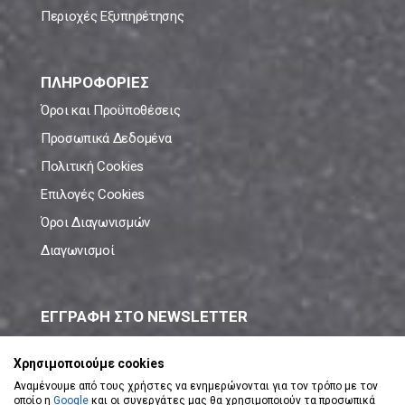
Περιοχές Εξυπηρέτησης
ΠΛΗΡΟΦΟΡΙΕΣ
Όροι και Προϋποθέσεις
Προσωπικά Δεδομένα
Πολιτική Cookies
Επιλογές Cookies
Όροι Διαγωνισμών
Διαγωνισμοί
ΕΓΓΡΑΦΗ ΣΤΟ NEWSLETTER
Μάθε πρώτος όλες τις νέες προσφορές!
Χρησιμοποιούμε cookies
Αναμένουμε από τους χρήστες να ενημερώνονται για τον τρόπο με τον
οποίο η
Google
και οι συνεργάτες μας θα χρησιμοποιούν τα προσωπικά