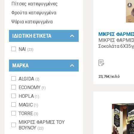
Πίτσες κατεψυγμένες
Φρούτα κατεψυγμένα
Ψάρια κατεψυγμένα
ΜΙΚΡΕΣ ΦΑΡΜΕ
keyboard_arrow_down
ΙΔΙΩΤΙΚΗ ΕΤΙΚΕΤΑ
ΜΙΚΡΕΣ ΦΑΡΜΕΣ
Σοκολάτα 6Χ35γ
ΝΑΙ
(23)
keyboard_arrow_down
ΜΑΡΚΑ
23,76€/κιλό
ALGIDA
(2)
ECONOMY
(1)
HOPLA
(1)
MAGIC
(1)
TORRE
(3)
ΜΙΚΡΕΣ ΦΑΡΜΕΣ ΤΟΥ
ΒΟΥΝΟΥ
(22)