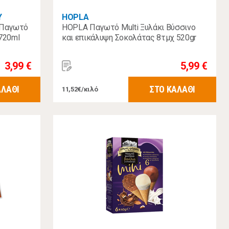
Υ
HOPLA
 Παγωτό
HOPLA Παγωτό Multi Ξυλάκι Βύσσινο
720ml
και επικάλυψη Σοκολάτας 8τμχ 520gr
3,99 €
5,99 €
ΑΛΑΘΙ
ΣΤΟ ΚΑΛΑΘΙ
11,52€/κιλό