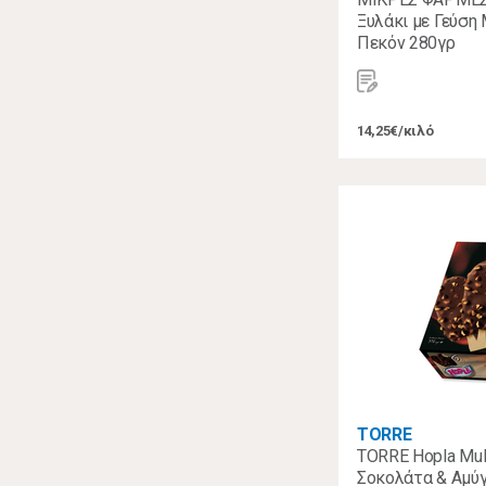
Ξυλάκι με Γεύση
Πεκόν 280γρ
14,25€/κιλό
TORRE
TORRE Hopla Mult
Σοκολάτα & Αμύγ