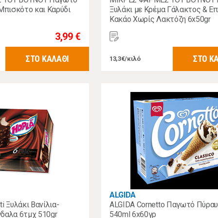
 Μπισκότο και Καρύδι
Ξυλάκι με Κρέμα Γάλακτος & Ε
Κακάο Χωρίς Λακτόζη 6x50gr
3,99 €
ΣΤΟ ΚΑΛΑΘΙ
ΣΤΟ Κ
13,3€/κιλό
ALGIDA
i Ξυλάκι Βανίλια-
ALGIDA Cornetto Παγωτό Πύρα
δαλα 6τμχ 510gr
540ml 6x60γρ