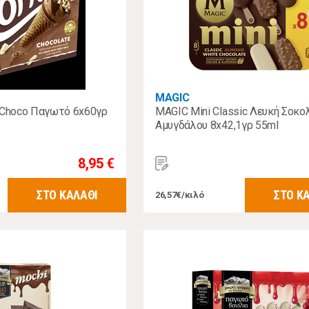
MAGIC
 Choco Παγωτό 6x60γρ
MAGIC Mini Classic Λευκή Σοκο
Αμυγδάλου 8x42,1γρ 55ml
8,95 €
ΣΤΟ ΚΑΛΑΘΙ
ΣΤΟ Κ
26,57€/κιλό