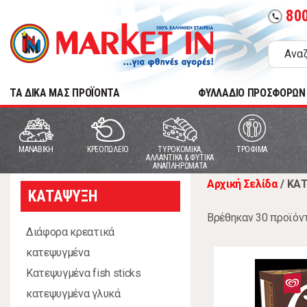
80
call
TA ΔΙΚΑ ΜΑΣ ΠΡΟΪΟΝΤΑ
ΦΥΛΛΑΔΙΟ ΠΡΟΣΦΟΡΩΝ
MANABIKH
ΚΡΕΟΠΩΛΕΙΟ
ΤΥΡΟΚΟΜΙΚΑ,
ΤΡΟΦΙΜΑ
ΑΛΛΑΝΤΙΚΑ & ΦΥΤΙΚΑ
ΑΝΑΠΛΗΡΩΜΑΤΑ
Αρχική Σελίδα
/
ΚΑ
ΚΑΤΑΨΥΞΗ
Βρέθηκαν 30 προϊόν
Διάφορα κρεατικά
κατεψυγμένα
Κατεψυγμένα fish sticks
κατεψυγμένα γλυκά