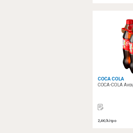
COCA COLA
COCA-COLA Αναψ
2,4€/λίτρο