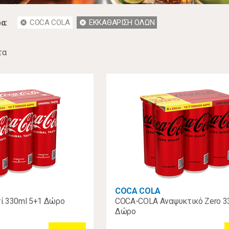
α:
COCA COLA
ΕΚΚΑΘΑΡΙΣΗ ΟΛΩΝ
cancel
cancel
τα
COCA COLA
ί 330ml 5+1 Δώρο
COCA-COLA Αναψυκτικό Zero 3
Δώρο