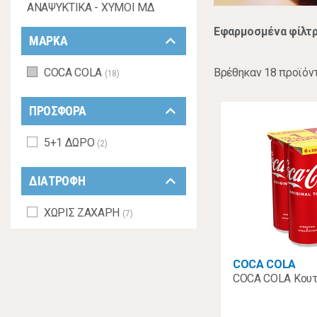
ΑΝΑΨΥΚΤΙΚΑ - ΧΥΜΟΙ ΜΔ
Εφαρμοσμένα φίλτρ
keyboard_arrow_down
ΜΑΡΚΑ
Βρέθηκαν 18 προϊόν
COCA COLA
(18)
keyboard_arrow_down
ΠΡΟΣΦΟΡΑ
5+1 ΔΩΡΟ
(2)
keyboard_arrow_down
ΔΙΑΤΡΟΦΗ
ΧΩΡΙΣ ΖΑΧΑΡΗ
(7)
COCA COLA
COCA COLA Κουτ