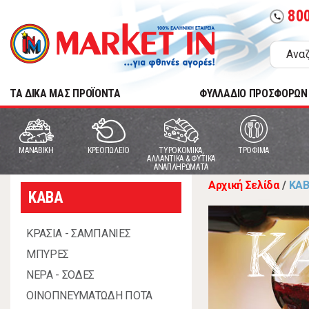
80
call
TA ΔΙΚΑ ΜΑΣ ΠΡΟΪΟΝΤΑ
ΦΥΛΛΑΔΙΟ ΠΡΟΣΦΟΡΩΝ
MANABIKH
ΚΡΕΟΠΩΛΕΙΟ
ΤΥΡΟΚΟΜΙΚΑ,
ΤΡΟΦΙΜΑ
ΑΛΛΑΝΤΙΚΑ & ΦΥΤΙΚΑ
ΑΝΑΠΛΗΡΩΜΑΤΑ
Αρχική Σελίδα
/
ΚΑ
ΚΑΒΑ
Κ
ΚΡΑΣΙΑ - ΣΑΜΠΑΝΙΕΣ
ΜΠΥΡΕΣ
ΝΕΡΑ - ΣΟΔΕΣ
ΟΙΝΟΠΝΕΥΜΑΤΩΔΗ ΠΟΤΑ