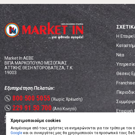
ΣΧΕΤΙΚ
Η Εταιρεί
Καταστήμ
Νέα
Market In ΑΕΒΕ
ΒΙΠΑ ΜΑΡΚΟΠΟΥΛΟ ΜΕΣΟΓΑΙΑΣ
Υπηρεσίε
ΑΤΤΙΚΗΣ ΘΕΣΗ ΝΤΟΡΟΒΑΤΕΖΑ, Τ.Κ.
19003
Θέσεις Ε
Franchise
Εξυπηρέτηση Πελατών:
Περιοδικό
800 500 5055
call
(Χωρίς Χρέωση)
Συμμόρφ
229 91 50 700
call
(Από Κινητό)
Εταιρική
Δευτέρα - Παρασκευή: 08:00 - 17:00
Επικοινω
Χρησιμοποιούμε cookies
Σάββατο: 08:00 – 14:00
Αναμένουμε από τους χρήστες να ενημερώνονται για τον τρόπο με τον ο
Google
και οι συνεργάτες μας θα χρησιμοποιούν τα προσωπικά τους δε