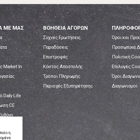
Α ΜΕ ΜΑΣ
ΒΟΗΘΕΙΑ ΑΓΟΡΩΝ
ΠΛΗΡΟΦΟΡ
α
Συχνές Ερωτήσεις
Όροι και Προ
ατα
Παραδόσεις
Προσωπικά Δ
Επιστροφές
Πολιτική Coo
ς Market In
Κόστος Αποστολής
Επιλογές Coo
ργασίας
Τρόποι Πληρωμής
Όροι Διαγων
Περιοχές Εξυπηρέτησης
Διαγωνισμοί
 Daily Life
ωση CE
 Ευθύνη
νία
ποίο η
δομένα