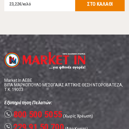
ΣΤΟ ΚΑΛΑΘΙ
23,22€/κιλό
Market In ΑΕΒΕ
ΒΙΠΑ ΜΑΡΚΟΠΟΥΛΟ ΜΕΣΟΓΑΙΑΣ ΑΤΤΙΚΗΣ ΘΕΣΗ ΝΤΟΡΟΒΑΤΕΖΑ,
Τ.Κ. 19003
Εξυπηρέτηση Πελατών:
800 500 5055
call
(Χωρίς Χρέωση)
229 91 50 700
call
(Από Κινητό)