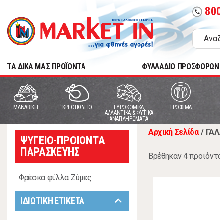
80
call
TA ΔΙΚΑ ΜΑΣ ΠΡΟΪΟΝΤΑ
ΦΥΛΛΑΔΙΟ ΠΡΟΣΦΟΡΩΝ
MANABIKH
ΚΡΕΟΠΩΛΕΙΟ
ΤΥΡΟΚΟΜΙΚΑ,
ΤΡΟΦΙΜΑ
ΑΛΛΑΝΤΙΚΑ & ΦΥΤΙΚΑ
ΑΝΑΠΛΗΡΩΜΑΤΑ
Αρχική Σελίδα
/
ΓΑΛ
ΨΥΓΕΙΟ-ΠΡΟΙΟΝΤΑ
ΠΑΡΑΣΚΕΥΗΣ
Βρέθηκαν 4 προϊόντ
Φρέσκα φύλλα Ζύμες
keyboard_arrow_down
ΙΔΙΩΤΙΚΗ ΕΤΙΚΕΤΑ