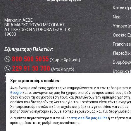
Καταστήμ
Νέα
Market In ΑΕΒΕ
ΒΙΠΑ ΜΑΡΚΟΠΟΥΛΟ ΜΕΣΟΓΑΙΑΣ
Υπηρεσίε
ΑΤΤΙΚΗΣ ΘΕΣΗ ΝΤΟΡΟΒΑΤΕΖΑ, Τ.Κ.
19003
Θέσεις Ε
Franchise
Εξυπηρέτηση Πελατών:
Περιοδικό
800 500 5055
call
(Χωρίς Χρέωση)
Συμμόρφ
229 91 50 700
call
(Από Κινητό)
Εταιρική
Δευτέρα - Παρασκευή: 08:00 - 17:00
Επικοινω
Χρησιμοποιούμε cookies
Σάββατο: 08:00 – 14:00
Αναμένουμε από τους χρήστες να ενημερώνονται για τον τρόπο με τον ο
Google
και οι συνεργάτες μας θα χρησιμοποιούν τα προσωπικά τους δε
όταν δίνουν τη συγκατάθεσή τους και βελτιώνουν την εμπειρία χρήστη.
cookies που διατηρούν τη λειτουργία του ιστότοπου είναι πάντα ενεργο
Χρησιμοποιούμε αναλυτικά στοιχεία και μάρκετινγκ cookies για να μας
βοηθήσουν να εξατομικεύουμε το περιεχόμενο μας και τις διαφημίσεις 
Διαβάστε περισσότερα για το GDPR
στη σελίδα μας GDPR
ή πατήστε για
προσαρμόσετε τις ρυθμίσεις συναίνεσης.