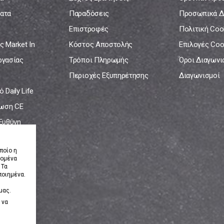
ατα
Παραδόσεις
Προσωπικά Δ
Επιστροφές
Πολιτική Coo
ς Market In
Κόστος Αποστολής
Επιλογές Coo
ργασίας
Τρόποι Πληρωμής
Όροι Διαγων
Περιοχές Εξυπηρέτησης
Διαγωνισμοί
 Daily Life
ωση CE
 Ευθύνη
νία
ποίο η
δομένα
 Τα
ποιημένα.
μας.
 να