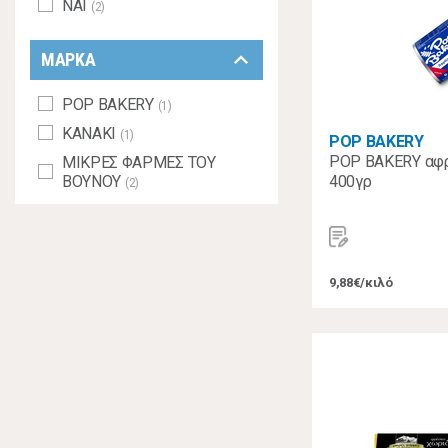
ΝΑΙ
(2)
keyboard_arrow_down
ΜΑΡΚΑ
POP BAKERY
(1)
ΚΑΝΑΚΙ
(1)
POP BAKERY
POP BAKERY αφρά
ΜΙΚΡΕΣ ΦΑΡΜΕΣ ΤΟΥ
ΒΟΥΝΟΥ
400γρ
(2)
9,88€/κιλό