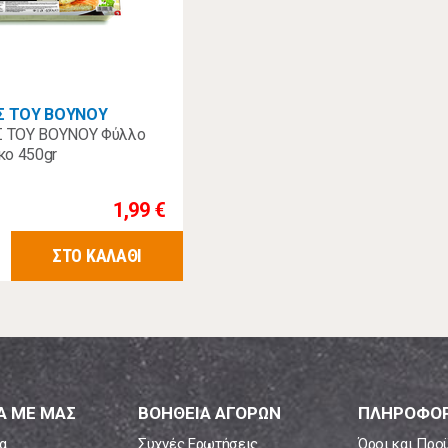
Σ ΤΟΥ ΒΟΥΝΟΥ
 ΤΟΥ ΒΟΥΝΟΥ Φύλλο
κο 450gr
1,99 €
ΣΤΟ ΚΑΛΑΘΙ
Α ΜΕ ΜΑΣ
ΒΟΗΘΕΙΑ ΑΓΟΡΩΝ
ΠΛΗΡΟΦΟΡ
α
Συχνές Ερωτήσεις
Όροι και Προ