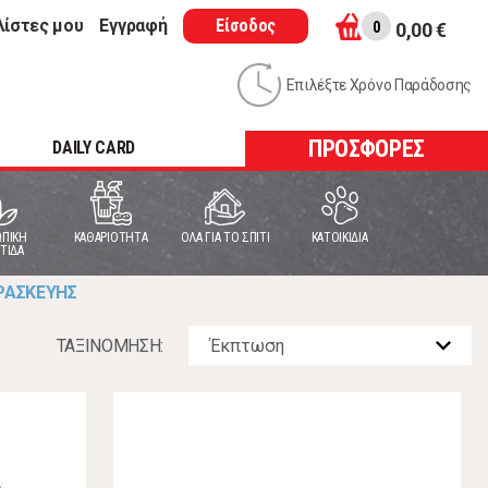
λίστες μου
Εγγραφή
Είσοδος
0
0,00 €
Επιλέξτε Χρόνο Παράδοσης
ΠΡΟΣΦΟΡΕΣ
DAILY CARD
ΠΙΚΗ
ΚΑΘΑΡΙΟΤΗΤΑ
ΟΛΑ ΓΙΑ ΤΟ ΣΠΙΤΙ
ΚΑΤΟΙΚΙΔΙΑ
ΤΙΔΑ
ΡΑΣΚΕΥΗΣ
ΤΑΞΙΝOΜΗΣΗ: