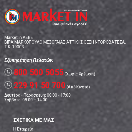
Market In ΑΕΒΕ
ΒΙΠΑ ΜΑΡΚΟΠΟΥΛΟ ΜΕΣΟΓΑΙΑΣ ΑΤΤΙΚΗΣ ΘΕΣΗ ΝΤΟΡΟΒΑΤΕΖΑ,
Τ.Κ. 19003
Εξυπηρέτηση Πελατών:
800 500 5055
call
(Χωρίς Χρέωση)
229 91 50 700
call
(Από Κινητό)
Δευτέρα - Παρασκευή: 08:00 - 17:00
Σάββατο: 08:00 – 14:00
ΣΧΕΤΙΚΑ ΜΕ ΜΑΣ
Η Εταιρεία