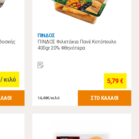
ΠΙΝΔΟΣ
βοσκής
ΠΙΝΔΟΣ Φιλετάκια Πανέ Κοτόπουλο
400gr 20% Φθηνότερα
/ κιλό
5,79 €
ΑΛΑΘΙ
ΣΤΟ ΚΑΛΑΘΙ
14,48€/κιλό