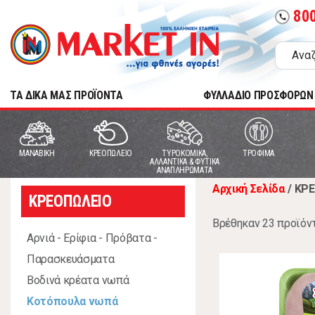
80
call
TA ΔΙΚΑ ΜΑΣ ΠΡΟΪΟΝΤΑ
ΦΥΛΛΑΔΙΟ ΠΡΟΣΦΟΡΩΝ
MANABIKH
ΚΡΕΟΠΩΛΕΙΟ
ΤΥΡΟΚΟΜΙΚΑ,
ΤΡΟΦΙΜΑ
ΑΛΛΑΝΤΙΚΑ & ΦΥΤΙΚΑ
ΑΝΑΠΛΗΡΩΜΑΤΑ
Αρχική Σελίδα
/
ΚΡΕ
ΚΡΕΟΠΩΛΕΙΟ
Βρέθηκαν 23 προϊόν
Αρνιά - Ερίφια - Πρόβατα -
Παρασκευάσματα
Βοδινά κρέατα νωπά
Κοτόπουλα νωπά