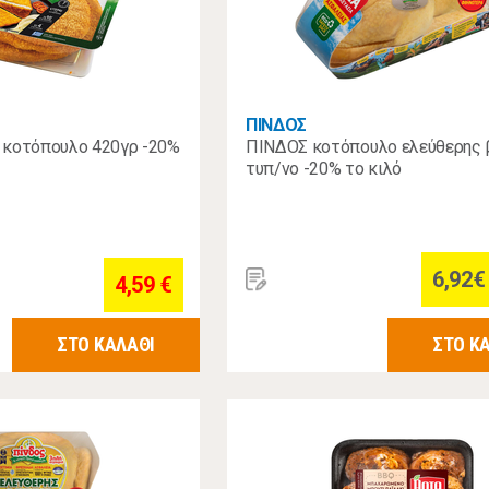
ΠΙΝΔΟΣ
 κοτόπουλο 420γρ -20%
ΠΙΝΔΟΣ κοτόπουλο ελεύθερης 
τυπ/νο -20% το κιλό
6,92€ 
4,59 €
ΣΤΟ ΚΑΛΑΘΙ
ΣΤΟ Κ