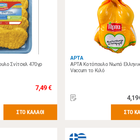
ΑΡΤΑ
υλο Σνίτσελ 470γρ
ΑΡΤΑ Κοτόπουλο Νωπό Ελληνικ
Vaccum το Κιλό
7,49 €
4,19
ΣΤΟ ΚΑΛΑΘΙ
ΣΤΟ Κ