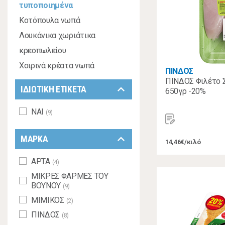
τυποποιημένα
Κοτόπουλα νωπά
Λουκάνικα χωριάτικα
κρεοπωλείου
Χοιρινά κρέατα νωπά
ΠΙΝΔΟΣ
ΠΙΝΔΟΣ Φιλέτο 
keyboard_arrow_down
ΙΔΙΩΤΙΚΗ ΕΤΙΚΕΤΑ
650γρ -20%
ΝΑΙ
(9)
keyboard_arrow_down
ΜΑΡΚΑ
14,46€/κιλό
ΑΡΤΑ
(4)
ΜΙΚΡΕΣ ΦΑΡΜΕΣ ΤΟΥ
ΒΟΥΝΟΥ
(9)
ΜΙΜΙΚΟΣ
(2)
ΠΙΝΔΟΣ
(8)