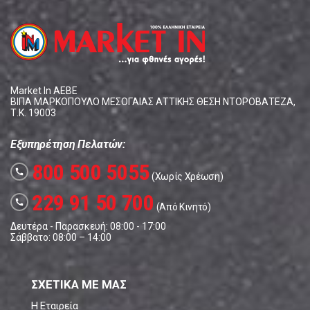
Market In ΑΕΒΕ
ΒΙΠΑ ΜΑΡΚΟΠΟΥΛΟ ΜΕΣΟΓΑΙΑΣ ΑΤΤΙΚΗΣ ΘΕΣΗ ΝΤΟΡΟΒΑΤΕΖΑ,
Τ.Κ. 19003
Εξυπηρέτηση Πελατών:
800 500 5055
call
(Χωρίς Χρέωση)
229 91 50 700
call
(Από Κινητό)
Δευτέρα - Παρασκευή: 08:00 - 17:00
Σάββατο: 08:00 – 14:00
ΣΧΕΤΙΚΑ ΜΕ ΜΑΣ
Η Εταιρεία