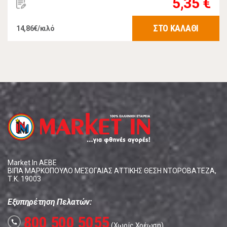
5,35 €
ΣΤΟ ΚΑΛΑΘΙ
14,86€/κιλό
Market In ΑΕΒΕ
ΒΙΠΑ ΜΑΡΚΟΠΟΥΛΟ ΜΕΣΟΓΑΙΑΣ ΑΤΤΙΚΗΣ ΘΕΣΗ ΝΤΟΡΟΒΑΤΕΖΑ,
Τ.Κ. 19003
Εξυπηρέτηση Πελατών:
800 500 5055
call
(Χωρίς Χρέωση)