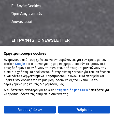
Επιλογές Cookies
Όροι Διαγωνισμών
Διαγωνισμοί
ΕΓΓΡΑΦΗ ΣΤΟ NEWSLETTER
Μάθε πρώτος όλες τις νέες προσφορές!
Χρησιμοποιούμε cookies
Αναμένουμε από τους χρήστες να ενημερώνονται για τον τρόπο με τον
οποίο η
Google
και οι συνεργάτες μας θα χρησιμοποιούν τα προσωπικά
τους δεδομένα όταν δίνουν τη συγκατάθεσή τους και βελτιώνουν την
εμπειρία χρήστη. Τα cookies που διατηρούν τη λειτουργία του ιστότοπου
είναι πάντα ενεργοποιημένα. Χρησιμοποιούμε αναλυτικά στοιχεία και
ΕΓΓΡΑΦΗ ΣΤΟ NEWSLETTER
μάρκετινγκ cookies για να μας βοηθήσουν να εξατομικεύουμε το
περιεχόμενο μας και τις διαφημίσεις μας.
Διαβάστε περισσότερα για το GDPR
στη σελίδα μας GDPR
ή πατήστε για
Αποδέχομαι τους
Όρους Χρήσης
να προσαρμόσετε τις ρυθμίσεις συναίνεσης.
Powered by
eShopKey
Designed by
Koolmetrix
Αποδοχή όλων
Ρυθμίσεις