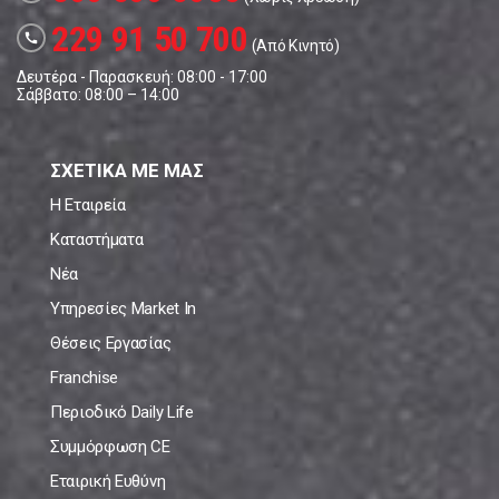
229 91 50 700
call
(Από Κινητό)
Δευτέρα - Παρασκευή: 08:00 - 17:00
Σάββατο: 08:00 – 14:00
ΣΧΕΤΙΚΑ ΜΕ ΜΑΣ
Η Εταιρεία
Καταστήματα
Νέα
Υπηρεσίες Market In
Θέσεις Εργασίας
Franchise
Περιοδικό Daily Life
Συμμόρφωση CE
Εταιρική Ευθύνη