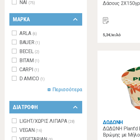
ΝΑΙ
Δάσους 2Χ150γρ
(75)
keyboard_arrow_down
ΜΑΡΚΑ
ARLA
(6)
5,3€/κιλό
BAUER
(1)
BECEL
(2)
BITAM
(1)
CARPI
(1)
D AMICO
(1)
Περισσότερα
add_box
keyboard_arrow_down
ΔΙΑΤΡΟΦΗ
LIGHT/ΧΩΡΙΣ ΛΙΠΑΡΑ
(28)
ΔΩΔΩΝΗ
ΔΩΔΩΝΗ Plant'd 
VEGAN
(16)
Βρώμης με Μήλο 
VEGETARIAN
(3)