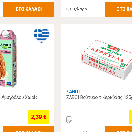
ΣΤΟ ΚΑΛΑΘΙ
ΣΤΟ Κ
3,16€/λίτρο
ΣΑΒΟΙ
 Αμυγδάλου Χωρίς
ΣΑΒΟΪ Βούτυρο τ.Κερκύρας 125
2,39 €