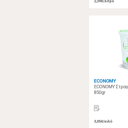
2,39€/λίτρο
ECONOMY
ECONOMY Στραγγ
850gr
3,05€/κιλό