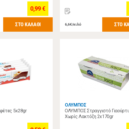
0,99 €
ΣΤΟ ΚΑΛΑΘΙ
ΣΤΟ Κ
6,6€/κιλό
ΟΛΥΜΠΟΣ
φέτες 5x28gr
ΟΛΥΜΠΟΣ Στραγγιστό Γιαούρτι
Χωρίς Λακτόζη 2x170gr