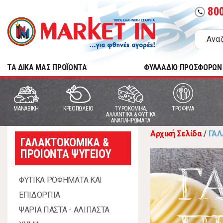
80
call
TA ΔΙΚΑ ΜΑΣ ΠΡΟΪΟΝΤΑ
ΦΥΛΛΑΔΙΟ ΠΡΟΣΦΟΡΩΝ
MANABIKH
ΚΡΕΟΠΩΛΕΙΟ
ΤΥΡΟΚΟΜΙΚΑ,
ΤΡΟΦΙΜΑ
ΑΛΛΑΝΤΙΚΑ & ΦΥΤΙΚΑ
ΑΝΑΠΛΗΡΩΜΑΤΑ
Αρχική Σελίδα
/
ΓΑΛ
ΓΑΛΑΚΤΟΚΟΜΙΚΑ &
ΠΡΟΙΟΝΤΑ ΨΥΓΕΙΟΥ
Γ
ΦΥΤΙΚΑ ΡΟΦΗΜΑΤΑ ΚΑΙ
ΕΠΙΔΟΡΠΙΑ
ΨΑΡΙΑ ΠΑΣΤΑ - ΑΛΙΠΑΣΤΑ