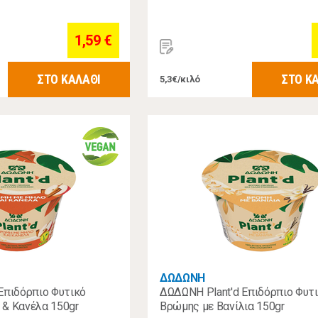
1,59 €
ΣΤΟ ΚΑΛΑΘΙ
ΣΤΟ Κ
5,3€/κιλό
ΔΩΔΩΝΗ
Επιδόρπιο Φυτικό
ΔΩΔΩΝΗ Plant'd Επιδόρπιο Φυτ
& Κανέλα 150gr
Βρώμης με Βανίλια 150gr