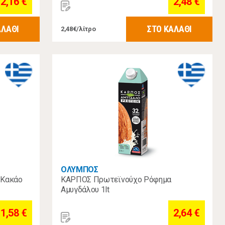
2,16 €
2,48 €
ΑΛΑΘΙ
ΣΤΟ ΚΑΛΑΘΙ
2,48€/λίτρο
ΟΛΥΜΠΟΣ
 Κακάο
ΚΑΡΠΟΣ Πρωτεϊνούχο Ρόφημα
Αμυγδάλου 1lt
1,58 €
2,64 €