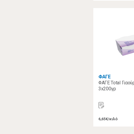
ΦΑΓΕ
ΦΑΓΕ Total Γιαο
3x200γρ
6,65€/κιλό