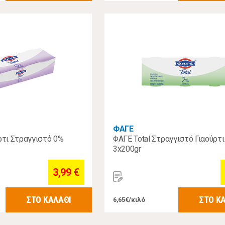
ΦΑΓΕ
ύρτι Στραγγιστό 0%
ΦΑΓΕ Total Στραγγιστό Γιαούρτ
3x200gr
3,99 €
ΣΤΟ ΚΑΛΑΘΙ
ΣΤΟ Κ
6,65€/κιλό