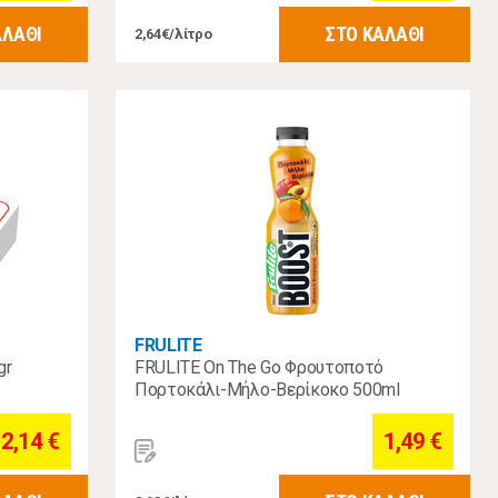
ΑΛΑΘΙ
ΣΤΟ ΚΑΛΑΘΙ
2,64€/λίτρο
FRULITE
gr
FRULITE On The Go Φρουτοποτό
Πορτοκάλι-Μήλο-Βερίκοκο 500ml
2,14 €
1,49 €