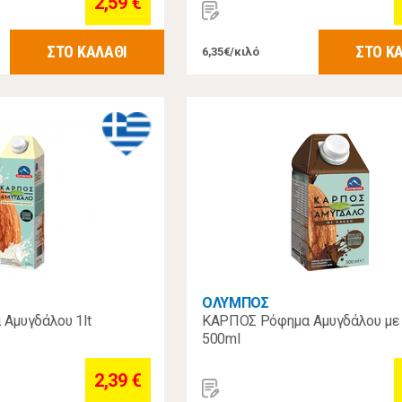
2,59 €
ΣΤΟ ΚΑΛΑΘΙ
ΣΤΟ Κ
6,35€/κιλό
ΟΛΥΜΠΟΣ
Αμυγδάλου 1lt
ΚΑΡΠΟΣ Ρόφημα Αμυγδάλου με
500ml
2,39 €