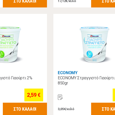
ΣΤΟ ΚΑΛΑΘΙ
ΣΤΟ Κ
17,12€/κιλό
ECONOMY
ιστό Γιαούρτι 2%
ECONOMY Στραγγιστό Γιαούρτι
850gr
2,59 €
ΣΤΟ ΚΑΛΑΘΙ
ΣΤΟ Κ
3,05€/κιλό