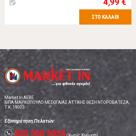
4,99 €
ΣΤΟ ΚΑΛΑΘΙ
Market In ΑΕΒΕ
ΒΙΠΑ ΜΑΡΚΟΠΟΥΛΟ ΜΕΣΟΓΑΙΑΣ ΑΤΤΙΚΗΣ ΘΕΣΗ ΝΤΟΡΟΒΑΤΕΖΑ,
Τ.Κ. 19003
Εξυπηρέτηση Πελατών:
800 500 5055
call
(Χωρίς Χρέωση)