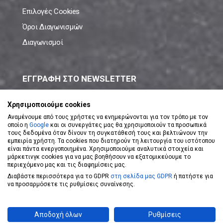
Επιλογές Cookies
Όροι Διαγωνισμών
Διαγωνισμοί
ΕΓΓΡΑΦΗ ΣΤΟ NEWSLETTER
Μάθε πρώτος όλες τις νέες προσφορές!
Χρησιμοποιούμε cookies
Αναμένουμε από τους χρήστες να ενημερώνονται για τον τρόπο με τον
οποίο η
Google
και οι συνεργάτες μας θα χρησιμοποιούν τα προσωπικά
τους δεδομένα όταν δίνουν τη συγκατάθεσή τους και βελτιώνουν την
εμπειρία χρήστη. Τα cookies που διατηρούν τη λειτουργία του ιστότοπου
είναι πάντα ενεργοποιημένα. Χρησιμοποιούμε αναλυτικά στοιχεία και
ΕΓΓΡΑΦΗ ΣΤΟ NEWSLETTER
μάρκετινγκ cookies για να μας βοηθήσουν να εξατομικεύουμε το
περιεχόμενο μας και τις διαφημίσεις μας.
Διαβάστε περισσότερα για το GDPR
στη σελίδα μας GDPR
ή πατήστε για
Αποδέχομαι τους
Όρους Χρήσης
να προσαρμόσετε τις ρυθμίσεις συναίνεσης.
Powered by
eShopKey
Designed by
Koolmetrix
Αποδοχή όλων
Ρυθμίσεις