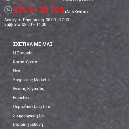
229 91 50 700
call
(Από Κινητό)
Δευτέρα - Παρασκευή: 08:00 - 17:00
Σάββατο: 08:00 – 14:00
ΣΧΕΤΙΚΑ ΜΕ ΜΑΣ
Η Εταιρεία
Καταστήματα
Νέα
Υπηρεσίες Market In
Θέσεις Εργασίας
Franchise
Περιοδικό Daily Life
Συμμόρφωση CE
Εταιρική Ευθύνη