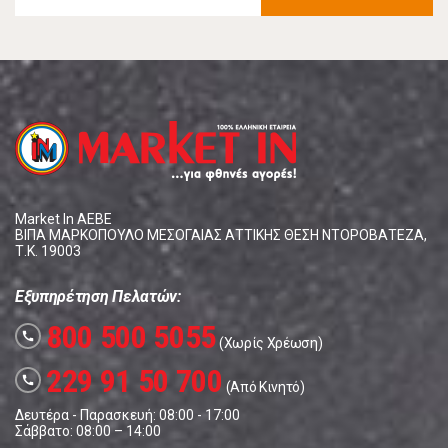
Market In ΑΕΒΕ
ΒΙΠΑ ΜΑΡΚΟΠΟΥΛΟ ΜΕΣΟΓΑΙΑΣ ΑΤΤΙΚΗΣ ΘΕΣΗ ΝΤΟΡΟΒΑΤΕΖΑ,
Τ.Κ. 19003
Εξυπηρέτηση Πελατών:
800 500 5055
call
(Χωρίς Χρέωση)
229 91 50 700
call
(Από Κινητό)
Δευτέρα - Παρασκευή: 08:00 - 17:00
Σάββατο: 08:00 – 14:00