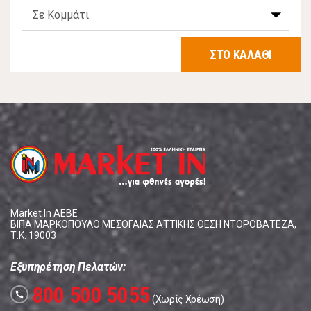
ΣΤΟ ΚΑΛΑΘΙ
Market In ΑΕΒΕ
ΒΙΠΑ ΜΑΡΚΟΠΟΥΛΟ ΜΕΣΟΓΑΙΑΣ ΑΤΤΙΚΗΣ ΘΕΣΗ ΝΤΟΡΟΒΑΤΕΖΑ,
Τ.Κ. 19003
Εξυπηρέτηση Πελατών:
800 500 5055
call
(Χωρίς Χρέωση)