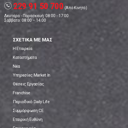
229 91 50 700
call
(Από Κινητό)
Δευτέρα - Παρασκευή: 08:00 - 17:00
Σάββατο: 08:00 – 14:00
ΣΧΕΤΙΚΑ ΜΕ ΜΑΣ
Η Εταιρεία
Καταστήματα
Νέα
Υπηρεσίες Market In
Θέσεις Εργασίας
Franchise
Περιοδικό Daily Life
Συμμόρφωση CE
Εταιρική Ευθύνη