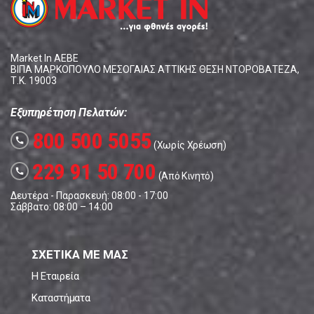
Market In ΑΕΒΕ
ΒΙΠΑ ΜΑΡΚΟΠΟΥΛΟ ΜΕΣΟΓΑΙΑΣ ΑΤΤΙΚΗΣ ΘΕΣΗ ΝΤΟΡΟΒΑΤΕΖΑ,
Τ.Κ. 19003
Εξυπηρέτηση Πελατών:
800 500 5055
call
(Χωρίς Χρέωση)
229 91 50 700
call
(Από Κινητό)
Δευτέρα - Παρασκευή: 08:00 - 17:00
Σάββατο: 08:00 – 14:00
ΣΧΕΤΙΚΑ ΜΕ ΜΑΣ
Η Εταιρεία
Καταστήματα